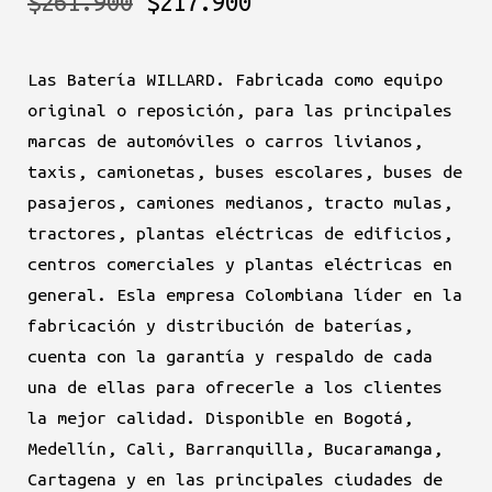
El
El
$
261.900
$
217.900
precio
precio
Las Batería WILLARD. Fabricada como equipo
original
actual
original o reposición, para las principales
era:
es:
marcas de automóviles o carros livianos,
taxis, camionetas, buses escolares, buses de
$261.900.
$217.900.
pasajeros, camiones medianos, tracto mulas,
tractores, plantas eléctricas de edificios,
centros comerciales y plantas eléctricas en
general. Esla empresa Colombiana líder en la
fabricación y distribución de baterías,
cuenta con la garantía y respaldo de cada
una de ellas para ofrecerle a los clientes
la mejor calidad. Disponible en Bogotá,
Medellín, Cali, Barranquilla, Bucaramanga,
Cartagena y en las principales ciudades de