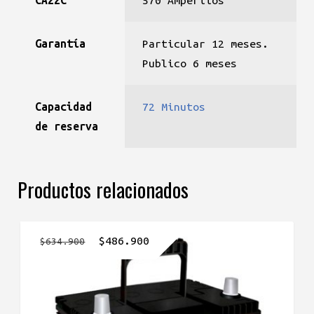
Garantía
Particular 12 meses.
Publico 6 meses
Capacidad
72 Minutos
de reserva
Productos relacionados
El
El
$
486.900
$
634.900
precio
precio
original
actual
era:
es: