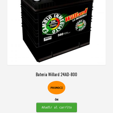
$634.900.
$486.900.
Bateria Willard 24AD-800
PROMOCI
ÓN
Añadir al carrito