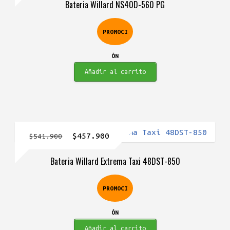
Bateria Willard NS40D-560 PG
original
actual
era:
es:
PROMOCI
$291.900.
$227.900.
ÓN
Añadir al carrito
El
El
$
457.900
$
541.900
precio
precio
Bateria Willard Extrema Taxi 48DST-850
original
actual
era:
es:
PROMOCI
$541.900.
$457.900.
ÓN
Añadir al carrito