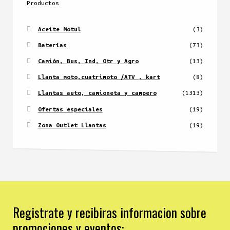
Productos
Aceite Motul
(3)
Baterías
(73)
Camión, Bus, Ind, Otr y Agro
(13)
Llanta moto,cuatrimoto /ATV , kart
(8)
Llantas auto, camioneta y campero
(1313)
Ofertas especiales
(19)
Zona Outlet Llantas
(19)
Registrate y recibiras informacion sobre
promociones y eventos: