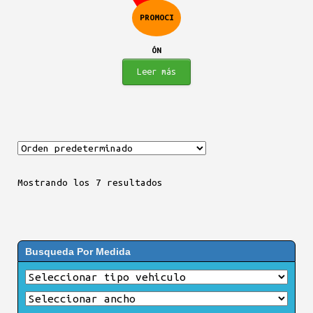
era:
es:
PROMOCI
$294.900.
$282.900.
ÓN
Leer más
Mostrando los 7 resultados
Busqueda Por Medida