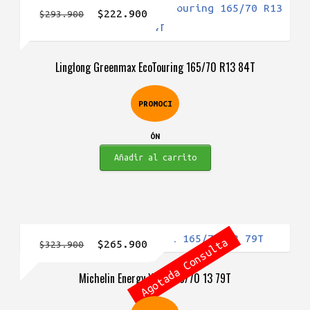
El
El
$
222.900
$
293.900
precio
precio
original
actual
Linglong Greenmax EcoTouring 165/70 R13 84T
era:
es:
$293.900.
$222.900.
PROMOCI
ÓN
Añadir al carrito
Agotada Consulta
El
El
$
265.900
$
323.900
precio
precio
Michelin Energy XM2 165/70 13 79T
original
actual
era:
es: