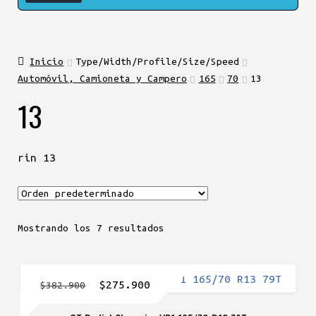
Inicio
Type/Width/Profile/Size/Speed
Automóvil, Camioneta y Campero
165
70
13
13
rin 13
Mostrando los 7 resultados
El
El
$
275.900
$
382.900
precio
precio