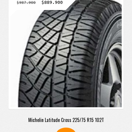
El
El
$
889.900
$
987.900
precio
precio
original
actual
era:
es:
$987.900.
$889.900.
Michelin Latitude Cross 225/75 R15 102T