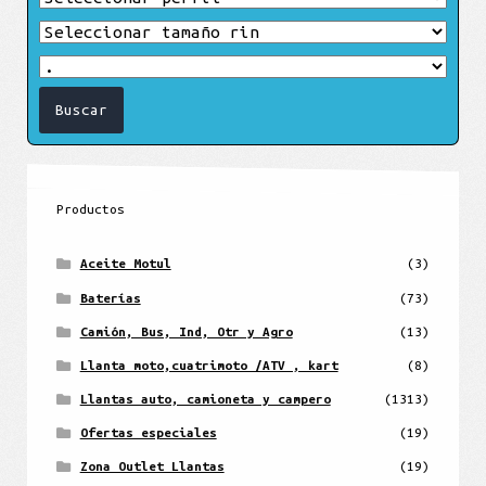
Productos
Aceite Motul
(3)
Baterías
(73)
Camión, Bus, Ind, Otr y Agro
(13)
Llanta moto,cuatrimoto /ATV , kart
(8)
Llantas auto, camioneta y campero
(1313)
Ofertas especiales
(19)
Zona Outlet Llantas
(19)