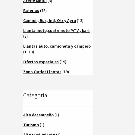
Aceite Motul
(3)
Baterías
(73)
Camión, Bus, Ind, Otr y Agro
(13)
Llanta moto,cuatrimoto /ATV , kart
(8)
Llantas auto, camioneta y campero
(1313)
Ofertas especiales
(19)
Zona Outlet Llantas
(19)
Categoría
Alto desempeño
(1)
Turismo
(1)
Alto rendimiento
(1)