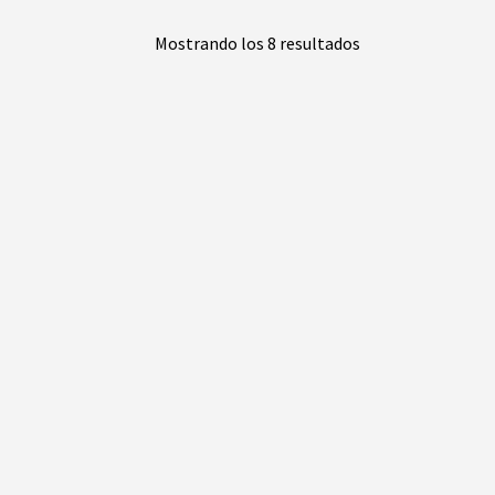
era:
es:
$1.645.900.
$1.25
Mostrando los 8 resultados