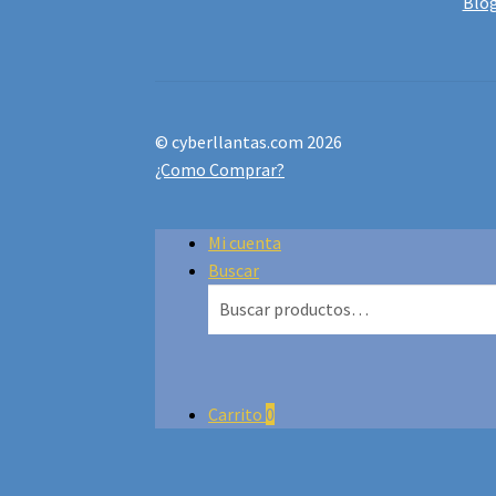
Blo
© cyberllantas.com 2026
¿Como Comprar?
Mi cuenta
Buscar
Buscar
Buscar
por:
Carrito
0