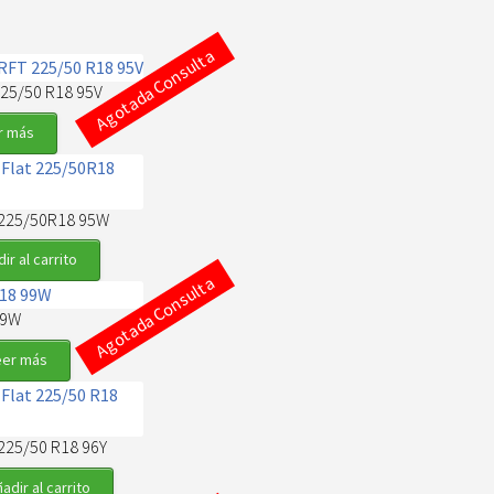
Agotada Consulta
225/50 R18 95V
r más
t 225/50R18 95W
0.
ir al carrito
Agotada Consulta
99W
eer más
0.
o
l
 225/50 R18 96Y
9.900.
adir al carrito