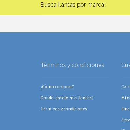
Busca llantas por marca:
Términos y condiciones
Cu
¿Còmo comprar?
Carr
Donde isntalo mis llantas?
Mi c
Tèrminos y condiciones
Fina
Serv