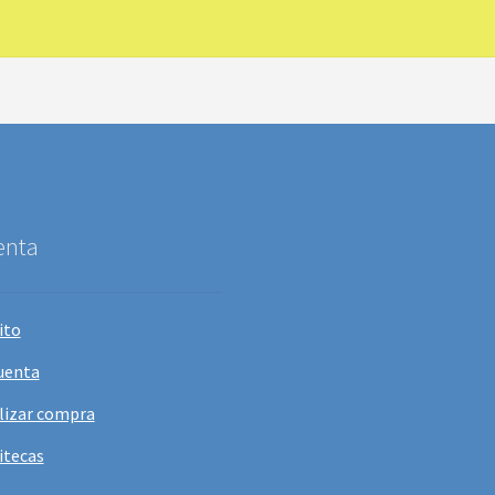
enta
ito
uenta
lizar compra
itecas