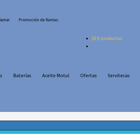
lamar
Promoción de llantas.
$
0
0 productos
o
Baterías
Aceite Motul
Ofertas
Servitecas