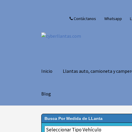
Ir
Ir
Contáctanos
Whatsapp
L
a
al
la
contenido
navegación
Inicio
Llantas auto, camioneta y camper
Blog
Busca Por Medida de LLanta