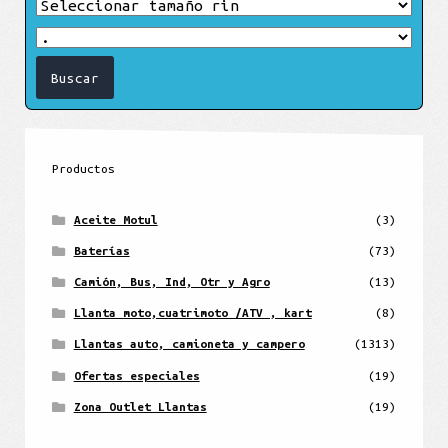
Productos
Aceite Motul
(3)
Baterías
(73)
Camión, Bus, Ind, Otr y Agro
(13)
Llanta moto,cuatrimoto /ATV , kart
(8)
Llantas auto, camioneta y campero
(1313)
Ofertas especiales
(19)
Zona Outlet Llantas
(19)