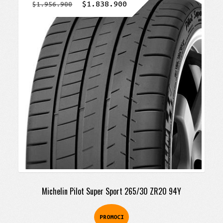
El
El
$
1.838.900
$
1.956.900
precio
precio
original
actual
era:
es:
$1.956.900.
$1.838.900.
Michelin Pilot Super Sport 265/30 ZR20 94Y
PROMOCI