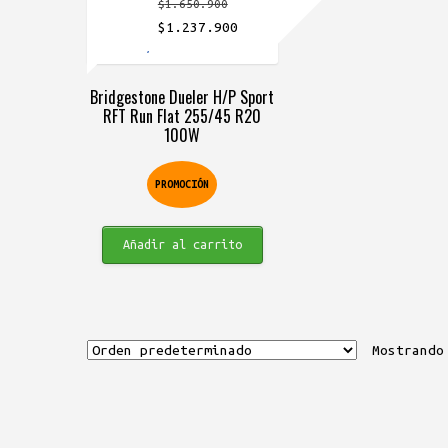
$
1.650.900
El
El
$
1.237.900
precio
precio
original
actual
Bridgestone Dueler H/P Sport
era:
es:
RFT Run Flat 255/45 R20
$1.650.900.
$1.237.900.
100W
PROMOCIÓN
Añadir al carrito
Mostrando