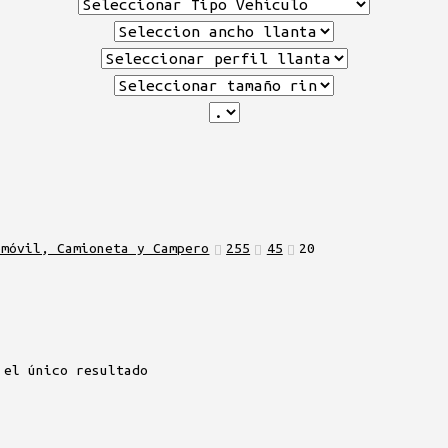
omóvil, Camioneta y Campero
255
45
20
 el único resultado