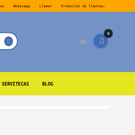
os
Whatsapp
Llamar
Promoción de llantas.
0
$
0
prod
ucto
s
SERVITECAS
BLOG