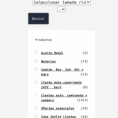
Productos
Aceite Motul
(3)
Baterías
(73)
Camión, Bus, Ind, Otr y
Agro
(13)
Llanta moto,cuatrimoto
/ATV , kart
(8)
Llantas auto, camioneta y
campero
(1313)
Ofertas especiales
(19)
Zona Outlet Llantas
(19)