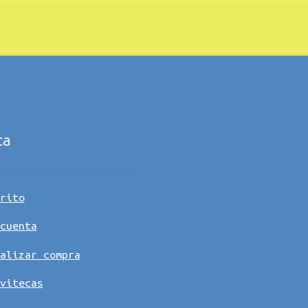
ta
rito
cuenta
alizar compra
vitecas