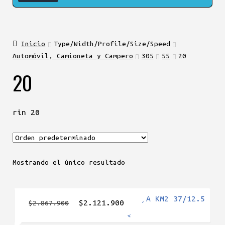
Inicio
Type/Width/Profile/Size/Speed
Automóvil, Camioneta y Campero
305
55
20
20
rin 20
Mostrando el único resultado
El
El
$
2.121.900
$
2.867.900
precio
precio