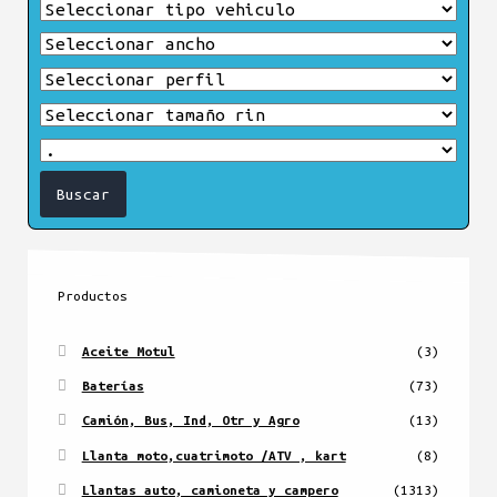
Productos
Aceite Motul
(3)
Baterías
(73)
Camión, Bus, Ind, Otr y Agro
(13)
Llanta moto,cuatrimoto /ATV , kart
(8)
Llantas auto, camioneta y campero
(1313)