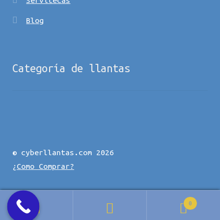
Blog
Categoría de llantas
© cyberllantas.com 2026
¿Como Comprar?
0
Buscar
Buscar