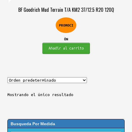
original
actual
BF Goodrich Mud Terrain T/A KM2 37/12.5 R20 120Q
era:
es:
$2.867.900.
$2.121.900.
PROMOCI
ÓN
Añadir al carrito
Mostrando el único resultado
Busqueda Por Medida