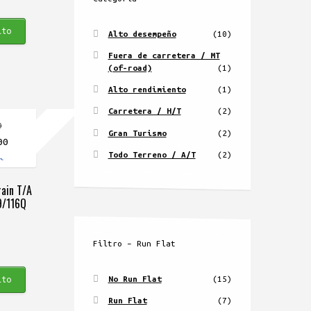
ito
Alto desempeño
(10)
Fuera de carretera / MT
(of-road)
(1)
Alto rendimiento
(1)
Carretera / H/T
(2)
0
Gran Turismo
(2)
El
00
Todo Terreno / A/T
(2)
precio
actual
ain T/A
es:
9/116Q
0.
$1.479.900.
Filtro – Run Flat
No Run Flat
(15)
ito
Run Flat
(7)