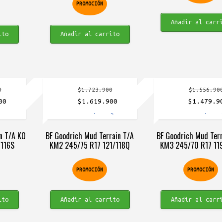
PROMOCIÓN
Añadir al carr
ito
Añadir al carrito
0
$
1.723.900
$
1.556.90
El
El
El
El
00
$
1.619.900
$
1.479.9
precio
precio
precio
precio
actual
original
actual
original
in T/A KO
BF Goodrich Mud Terrain T/A
BF Goodrich Mud Terr
es:
era:
es:
era:
/116S
KM2 245/75 R17 121/118Q
KM3 245/70 R17 11
0.
$1.357.900.
$1.723.900.
$1.619.900.
$1.556.90
PROMOCIÓN
PROMOCIÓN
ito
Añadir al carrito
Añadir al carr