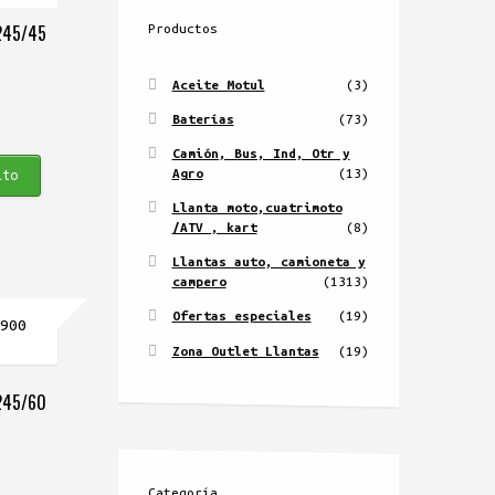
precio
 245/45
Productos
actual
es:
Aceite Motul
(3)
0.
$1.019.900.
Baterías
(73)
Camión, Bus, Ind, Otr y
Agro
(13)
ito
Llanta moto,cuatrimoto
/ATV , kart
(8)
Llantas auto, camioneta y
campero
(1313)
Ofertas especiales
(19)
El
.900
precio
Zona Outlet Llantas
(19)
al
actual
245/60
es:
00.
$498.900.
Categoría