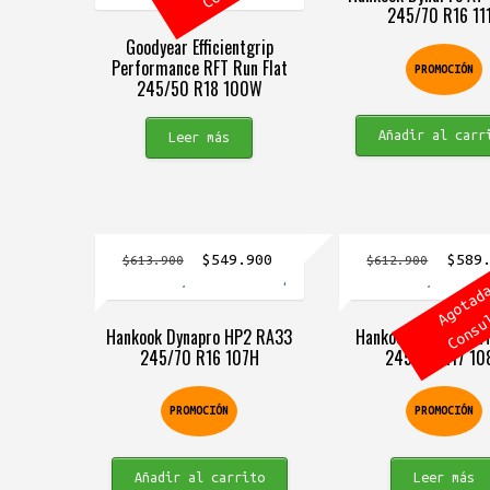
245/70 R16 11
$843.9
Goodyear Efficientgrip
Performance RFT Run Flat
PROMOCIÓN
245/50 R18 100W
Añadir al carr
Leer más
El
El
El
$
549.900
$
589
$
613.900
$
612.900
precio
precio
precio
original
actual
origin
Hankook Dynapro HP2 RA33
Hankook Dynapro H
era:
es:
era:
245/70 R16 107H
245/70 R17 10
$613.900.
$549.900.
$612.9
PROMOCIÓN
PROMOCIÓN
Añadir al carrito
Leer más