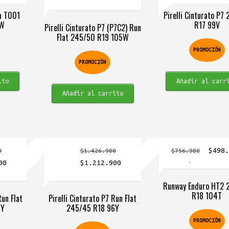
precio
precio
precio
precio
a T001
Pirelli Cinturato P7
actual
original
actual
original
2W
R17 99V
Pirelli Cinturato P7 (P7C2) Run
es:
era:
es:
era:
Flat 245/50 R19 105W
0.
$1.031.900.
$2.367.900.
$2.002.900.
$1.138.90
PROMOCIÓN
PROMOCIÓN
ito
Añadir al carr
Añadir al carrito
El
$
498
0
$
1.426.900
$
756.900
El
El
El
precio
00
$
1.212.900
precio
precio
precio
origin
Runway Enduro HT2 
actual
original
actual
era:
R18 104T
Run Flat
Pirelli Cinturato P7 Run Flat
es:
era:
es:
$756.9
7Y
245/45 R18 96Y
0.
$1.155.900.
$1.426.900.
$1.212.900.
PROMOCIÓN