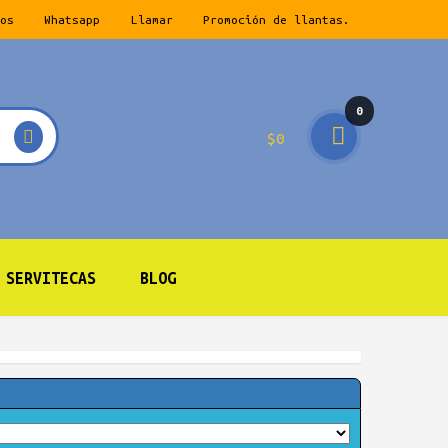
os
Whatsapp
Llamar
Promoción de llantas.
0
$
0
prod
ucto
s
SERVITECAS
BLOG