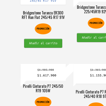
original
actual
precio
Bridgestone Turanz
era:
es:
original
225/45R19 9
Bridgestone Turanza ER300
$1.117.900.
$837.900.
era:
RFT Run Flat 245/45 R17 91V
$1.375.90
PROMOCIÓN
PROMOCIÓN
Añadir al carr
Añadir al carrito
$
1.905.900
$
1.365.90
El
El
El
$
1.617.900
$
1.155.9
precio
precio
precio
Pirelli Cinturato P7 245/50
original
actual
original
R19 105W
Pirelli Cinturato P7 
era:
es:
era:
245/40 R18 9
$1.905.900.
$1.617.900.
$1.365.90
PROMOCIÓN