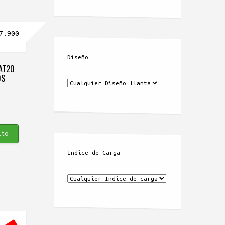
El
7.900
io
precio
inal
actual
Diseño
 AT20
es:
0S
19.900.
$987.900.
ito
Indice de Carga