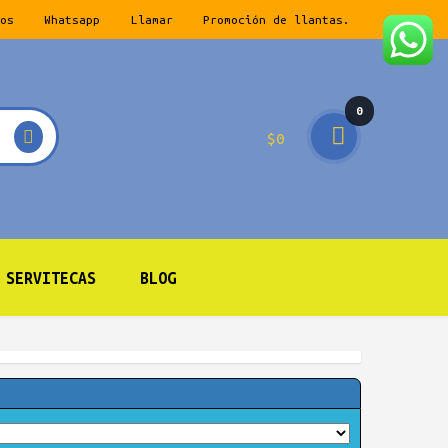
os
Whatsapp
Llamar
Promoción de llantas.
0
$
0
prod
ucto
s
SERVITECAS
BLOG