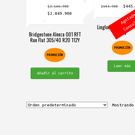
El
$
445
$
3.166.900
$
543.900
El
El
precio
$
2.849.900
precio
precio
origin
Linglong L689 305/
original
actual
era:
114V
Bridgestone Alenza 001 RFT
era:
es:
$543.9
Run Flat 305/40 R20 112Y
$3.166.900.
$2.849.900.
PROMOCIÓN
PROMOCIÓN
Leer más
Añadir al carrito
Mostrando