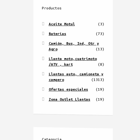
Productos
Aceite Motul
(3)
Baterías
(73)
Camión, Bus, Ind, Otr y
Agro
(13)
Llanta moto,cuatrimoto
/ATV , kart
(8)
Llantas auto, camioneta y
campero
(1313)
Ofertas especiales
(19)
Zona Outlet Llantas
(19)
Categoría