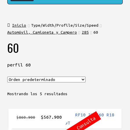
Inicio
Type/Width/Profile/Size/Speed
Automóvil, Camioneta y Campero
285
60
60
perfil 60
Mostrando los 5 resultados
El
El
$
567.900
$
860.900
Agotada Consulta
precio
precio