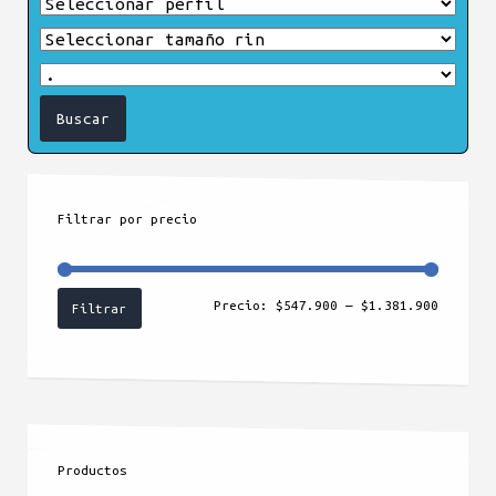
Filtrar por precio
Precio
Precio
Precio:
$547.900
—
$1.381.900
Filtrar
mínimo
máximo
Productos