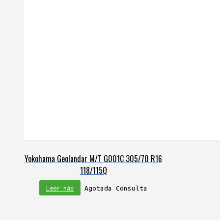
Yokohama Geolandar M/T G001C 305/70 R16
118/115Q
Agotada Consulta
Leer más