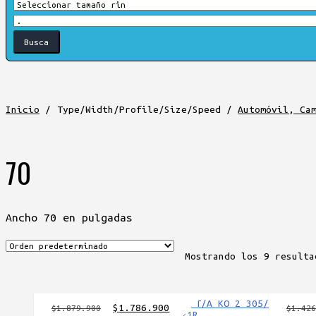
Inicio
/
Type/Width/Profile/Size/Speed
/
Automóvil, Ca
70
Ancho 70 en pulgadas
Mostrando los 9 resulta
El
El
$
1.786.900
$
1.879.900
$
1.426