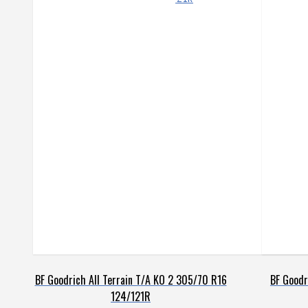
precio
precio
original
actual
era:
es:
$1.879.900.
$1.786.900.
BF Goodrich All Terrain T/A KO 2 305/70 R16
BF Goodr
124/121R