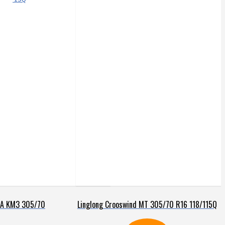
precio
precio
precio
actual
original
actual
es:
era:
es:
.
$1.942.900.
$945.900.
$851.900.
T/A KM3 305/70
Linglong Crooswind MT 305/70 R16 118/115Q
Q