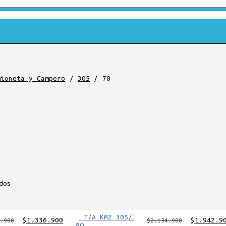
mioneta y Campero
/
305
/
70
dos
El
El
El
$
1.336.900
$
1.942.9
.900
$
2.134.900