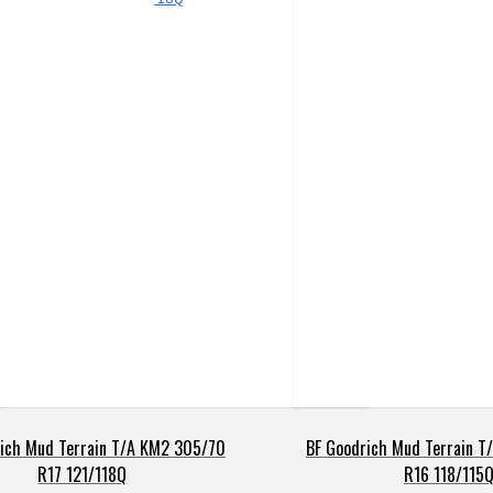
precio
precio
precio
original
actual
original
era:
es:
era:
$1.426.900.
$1.336.900.
$2.134.900
ich Mud Terrain T/A KM2 305/70
BF Goodrich Mud Terrain 
R17 121/118Q
R16 118/115