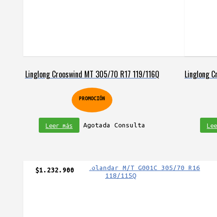
Linglong Crooswind MT 305/70 R17 119/116Q
Linglong 
PROMOCIÓN
Agotada Consulta
Leer más
Lee
$
1.232.900