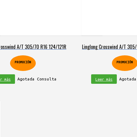
Crosswind A/T 305/70 R16 124/121R
Linglong Crosswind A/T 305/
PROMOCIÓN
PROMOCIÓN
Agotada Consulta
Agotada
r más
Leer más