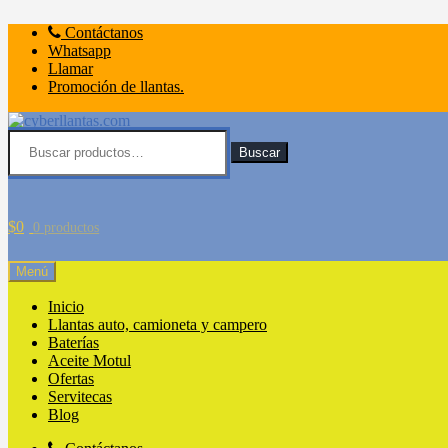
Ir
Ir
Contáctanos
a
al
Whatsapp
la
contenido
Llamar
navegación
Promoción de llantas.
Buscar
por:
Buscar
$
0
0 productos
Menú
Inicio
Llantas auto, camioneta y campero
Baterías
Aceite Motul
Ofertas
Servitecas
Blog