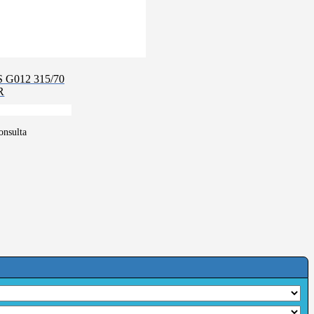
S G012 315/70
R
onsulta