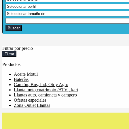
Filtrar por precio
Filtrar
Productos
Aceite Motul
Baterías
Camión, Bus, Ind, Otr y Agro
Llanta moto,cuatrimoto /ATV , kart
Llantas auto, camioneta y campero
Ofertas especiales
Zona Outlet Llantas