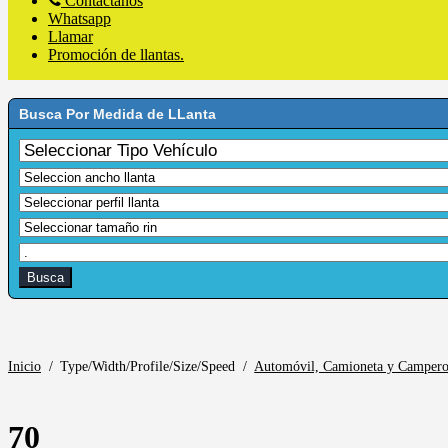
Contáctanos
Whatsapp
Llamar
Promoción de llantas.
Busca Por Medida de LLanta
Inicio
/
Type/Width/Profile/Size/Speed
/
Automóvil, Camioneta y Camper
70