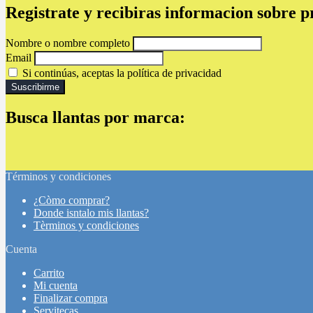
Registrate y recibiras informacion sobre 
Nombre o nombre completo
Email
Si continúas, aceptas la política de privacidad
Busca llantas por marca:
Términos y condiciones
¿Còmo comprar?
Donde isntalo mis llantas?
Tèrminos y condiciones
Cuenta
Carrito
Mi cuenta
Finalizar compra
Servitecas