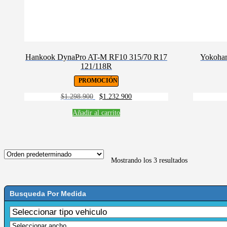
Hankook DynaPro AT-M RF10 315/70 R17
Yokoham
121/118R
PROMOCIÓN
El
El
$
1.298.900
$
1.232.900
precio
precio
original
actual
Añadir al carrito
era:
es:
$1.298.900.
$1.232.900.
Mostrando los 3 resultados
Busqueda Por Medida