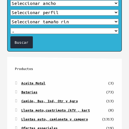
Productos
Aceite Motul
(3)
Baterías
(73)
Camión, Bus, Ind, Otr y Agro
(13)
Llanta moto,cuatrimoto /ATV , kart
(8)
Llantas auto, camioneta y campero
(1313)
Ofertas especiales
(19)