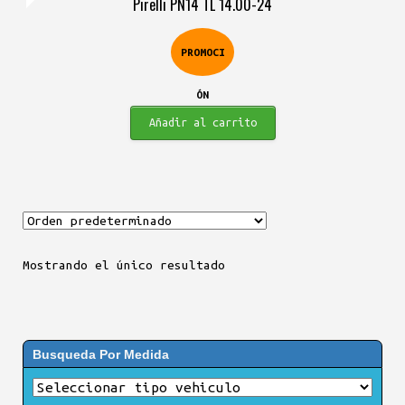
Pirelli PN14 TL 14.00-24
original
actual
era:
es:
PROMOCI
$2.967.900.
$2.595.900.
ÓN
Añadir al carrito
Mostrando el único resultado
Busqueda Por Medida