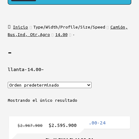
Inicio
Type/Width/Profile/Size/Speed
Camión,
Bus,Ind, Otr,Agro
14.00
-
-
llanta-14.00–
Mostrando el único resultado
El
El
$
2.595.900
$
2.967.900
precio
precio