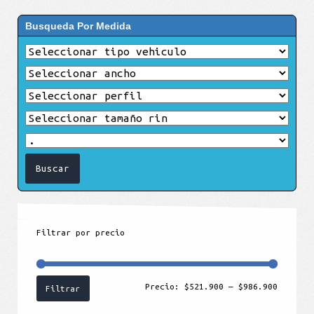
Busqueda Por Medida
Filtrar por precio
Precio
Precio
Precio:
$521.900
—
$986.900
Filtrar
mínimo
máximo