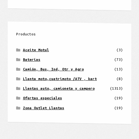
Productos
Aceite Motul
(3)
Baterías
(73)
Camión, Bus, Ind, Otr y Agro
(13)
Llanta moto,cuatrimoto /ATV , kart
(8)
Llantas auto, camioneta y campero
(1313)
Ofertas especiales
(19)
Zona Outlet Llantas
(19)