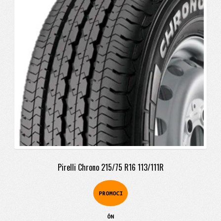
era:
es:
$1.245.900.
$986.900.
Pirelli Chrono 215/75 R16 113/111R
PROMOCI
ÓN