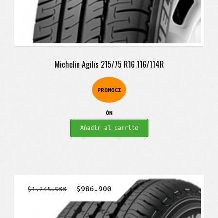
Michelin Agilis 215/75 R16 116/114R
PROMOCI
ÓN
Añadir al carrito
El
El
$
986.900
$
1.245.900
precio
precio
original
actual