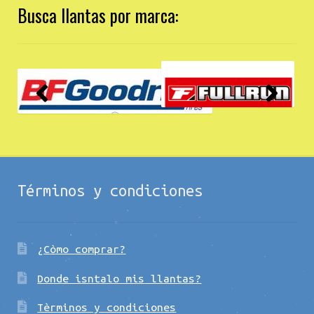
Busca llantas por marca:
Términos y condiciones
¿Còmo comprar?
Donde isntalo mis llantas?
Tèrminos y condiciones