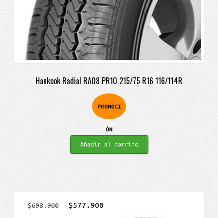
Hankook Radial RA08 PR10 215/75 R16 116/114R
PROMOCI
ÓN
Añadir al carrito
El
El
$
577.900
$
698.900
precio
precio