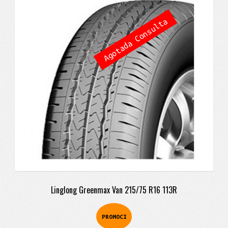
original
actual
Agotada Consulta
era:
es:
$698.900.
$577.900.
Linglong Greenmax Van 215/75 R16 113R
PROMOCI