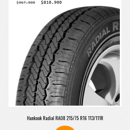
El
El
$
810.900
$
967.900
precio
precio
original
actual
era:
es:
$967.900.
$810.900.
Hankook Radial RA08 215/75 R16 113/111R