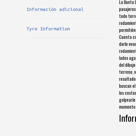
La llanta
pasajeros
Información adicional
todo terr
rodamient
Tyre Information
permitién
Cuenta co
darle eva
rodamient
lados agu
del dibuj
terreno, 
resultado
buscan el
los costa
golpearle
momento d
Infor