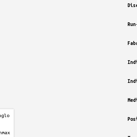
Dis
Run
Fab
Ind
Ind
Med
Pos