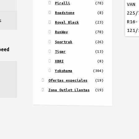
Pirelli
(70)
Roadstone
(8)
s
Royal Black
(23)
RunWay
(70)
Sportrak
(26)
peed
Tigar
(13)
XBRI
(8)
Yokohama
(304)
Ofertas especiales
(19)
Zona Outlet Llantas
(19)