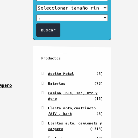
Productos
Aceite Motul
(3)
Baterías
(73)
mpero
Camión, Bus, Ind, Otr y
Agro
(13)
Llanta moto,cuatrimoto
/ATV , kart
(8)
Llantas auto, camioneta y
campero
(1313)