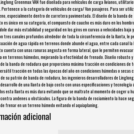
 Linglong Greenmax VAN fue diseñada para vehículos de carga livianos, utilitario
. Pertenece a la categoría de vehículos de carga/ Van pasajeros. Para ser utili
eno, especialmente dentro de carretera pavimentada. El diseño de la banda de
o es único en su categoría, el compuesto de caucho es más duro en los hombr
dole dar más estabilidad y seguridad en los giros en curvas a velocidades baja y
n tres canales profundos alrededor de toda la circunferencia de la llanta, le 
cuación de agua rápida en terrenos donde abunde el agua, entre cada canal la
o cuenta con unas ranuras angosta en forma lateral, que le permiten evacuar 
a en terrenos húmedos, mejorando la efectividad de frenado. Diseño robusto y
o de la banda de rodadura que proporciona máxima tracción en condiciones de 
versátil tracción en todas las épocas del año en condiciones húmedas o secas 
 de su patrón de banda de rodadura, los ingenieros desarrolladores de Linglong
 desarrollo de una llanta de bajo costo con unas especificaciones y tecnología 
dos esta llanta es más dura evitando que se maltrate al momento de coger u h
 contra andenes u obstáculos. La figura de la banda de rociamiento la hace seg
e frenar en un terreno húmedo evitando el aquiaplaning.
mación adicional