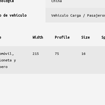
nología
China
o de vehículo
Vehiculo Carga / Pasajero
e
Width
Profile
Size
S
omóvil,
215
75
16
ioneta y
pero