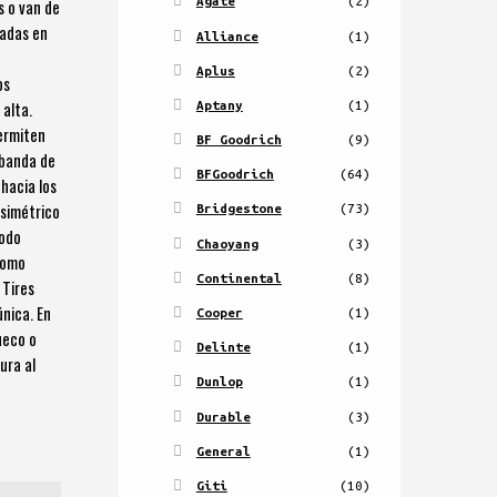
Agate
(2)
s o van de
zadas en
Alliance
(1)
Aplus
(2)
os
Aptany
(1)
 alta.
permiten
BF Goodrich
(9)
 banda de
BFGoodrich
(64)
hacia los
 simétrico
Bridgestone
(73)
todo
Chaoyang
(3)
como
Continental
(8)
 Tires
única. En
Cooper
(1)
ueco o
Delinte
(1)
ura al
Dunlop
(1)
Durable
(3)
General
(1)
Giti
(10)