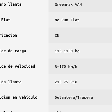
eño llanta
Greenmax VAN
-Flat
No Run Flat
ricación
CN
ice de carga
113-1150 kg
ice de velocidad
R-170 km/h
ida llanta
215 75 R16
ición en vehículo
Delantera/Trasera