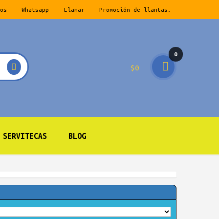
os
Whatsapp
Llamar
Promoción de llantas.
0
$
0
prod
ucto
s
SERVITECAS
BLOG