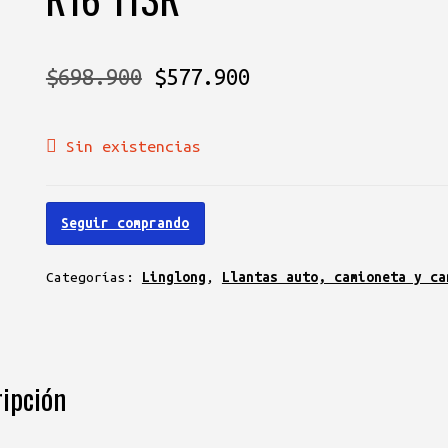
El
El
$
698.900
$
577.900
precio
precio
Sin existencias
original
actual
era:
es:
Seguir comprando
$698.900.
$577.900.
Categorías:
Linglong
,
Llantas auto, camioneta y ca
ipción