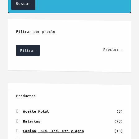
Filtrar por precio
Precio
Precio
Precio:
—
Filtrar
mínimo
máximo
Productos
Aceite Motul
(3)
Baterías
(73)
Camión, Bus, Ind, Otr y Agro
(13)