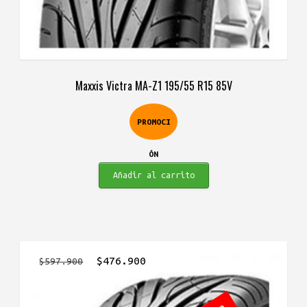
Maxxis Victra MA-Z1 195/55 R15 85V
PROMOCI
ÓN
Añadir al carrito
El
El
$
476.900
$
597.900
precio
precio
original
actual