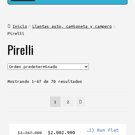
Inicio
Llantas auto, camioneta y campero
Pirelli
Pirelli
Mostrando 1–47 de 70 resultados
1
2
El
El
$
2.002.900
$
2.367.900