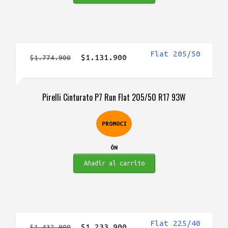
El
El
$
1.131.900
$
1.774.900
precio
precio
original
actual
Pirelli Cinturato P7 Run Flat 205/50 R17 93W
era:
es:
$1.774.900.
$1.131.900.
PROMOCI
ÓN
Añadir al carrito
El
El
$
1.233.900
$
1.432.900