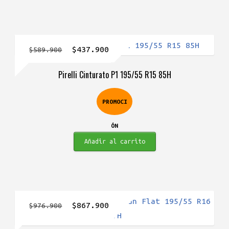
El
El
$
437.900
$
589.900
precio
precio
Pirelli Cinturato P1 195/55 R15 85H
original
actual
era:
es:
PROMOCI
$589.900.
$437.900.
ÓN
Añadir al carrito
El
El
$
867.900
$
976.900
precio
precio