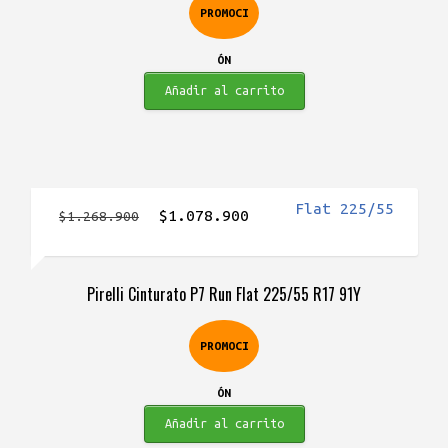
PROMOCI
ÓN
Añadir al carrito
El
El
$
1.078.900
$
1.268.900
precio
precio
original
actual
Pirelli Cinturato P7 Run Flat 225/55 R17 91Y
era:
es:
$1.268.900.
$1.078.900.
PROMOCI
ÓN
Añadir al carrito