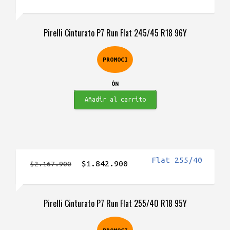
precio
precio
original
actual
Pirelli Cinturato P7 Run Flat 245/45 R18 96Y
era:
es:
$1.426.900.
$1.212.900.
PROMOCI
ÓN
Añadir al carrito
El
El
$
1.842.900
$
2.167.900
precio
precio
original
actual
Pirelli Cinturato P7 Run Flat 255/40 R18 95Y
era:
es:
$2.167.900.
$1.842.900.