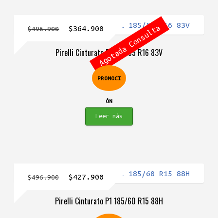
Agotada Consulta
El
El
$
364.900
$
496.900
precio
precio
Pirelli Cinturato P1 185/55 R16 83V
original
actual
era:
es:
PROMOCI
$496.900.
$364.900.
ÓN
Leer más
El
El
$
427.900
$
496.900
precio
precio
Pirelli Cinturato P1 185/60 R15 88H
original
actual
era:
es: