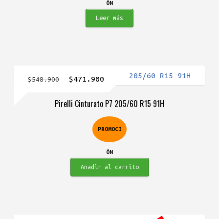
ÓN
Leer más
El
El
$
471.900
$
548.900
precio
precio
Pirelli Cinturato P7 205/60 R15 91H
original
actual
era:
es:
PROMOCI
$548.900.
$471.900.
ÓN
Añadir al carrito