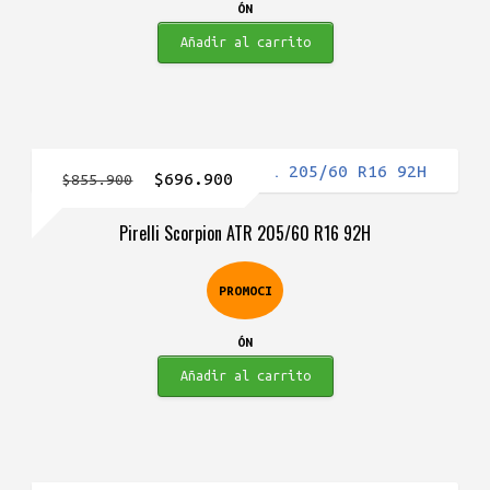
ÓN
Añadir al carrito
El
El
$
696.900
$
855.900
precio
precio
Pirelli Scorpion ATR 205/60 R16 92H
original
actual
era:
es:
PROMOCI
$855.900.
$696.900.
ÓN
Añadir al carrito