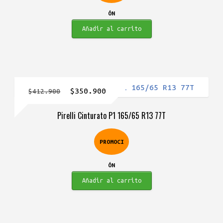
ÓN
Añadir al carrito
El
El
$
350.900
$
412.900
precio
precio
Pirelli Cinturato P1 165/65 R13 77T
original
actual
era:
es:
PROMOCI
$412.900.
$350.900.
ÓN
Añadir al carrito