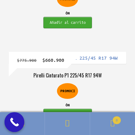
$934.900.
$699.900.
ÓN
Añadir al carrito
El
El
$
660.900
$
775.900
precio
precio
Pirelli Cinturato P1 225/45 R17 94W
original
actual
era:
es:
PROMOCI
$775.900.
$660.900.
ÓN
Añadir al carrito
0
Buscar
Buscar