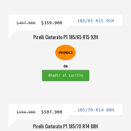
El
El
$
359.900
$
487.900
precio
precio
Pirelli Cinturato P1 185/65 R15 92H
original
actual
era:
es:
PROMOCI
$487.900.
$359.900.
ÓN
Añadir al carrito
El
El
$
507.900
$
594.900
precio
precio
Pirelli Cinturato P1 185/70 R14 88H
original
actual