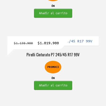
ÓN
Añadir al carrito
El
El
$
1.019.900
$
1.138.900
precio
precio
Pirelli Cinturato P7 245/45 R17 99V
original
actual
era:
es:
PROMOCI
$1.138.900.
$1.019.900.
ÓN
Añadir al carrito