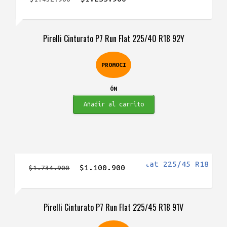
precio
precio
original
actual
Pirelli Cinturato P7 Run Flat 225/40 R18 92Y
era:
es:
$1.432.900.
$1.233.900.
PROMOCI
ÓN
Añadir al carrito
El
El
$
1.100.900
$
1.734.900
precio
precio
original
actual
Pirelli Cinturato P7 Run Flat 225/45 R18 91V
era:
es:
$1.734.900.
$1.100.900.