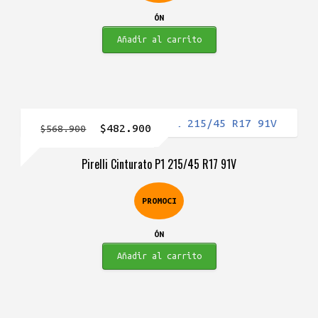
ÓN
Añadir al carrito
El
El
$
482.900
$
568.900
precio
precio
Pirelli Cinturato P1 215/45 R17 91V
original
actual
era:
es:
PROMOCI
$568.900.
$482.900.
ÓN
Añadir al carrito