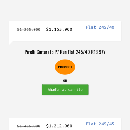
El
El
$
1.155.900
$
1.365.900
precio
precio
original
actual
Pirelli Cinturato P7 Run Flat 245/40 R18 97Y
era:
es:
$1.365.900.
$1.155.900.
PROMOCI
ÓN
Añadir al carrito
El
El
$
1.212.900
$
1.426.900