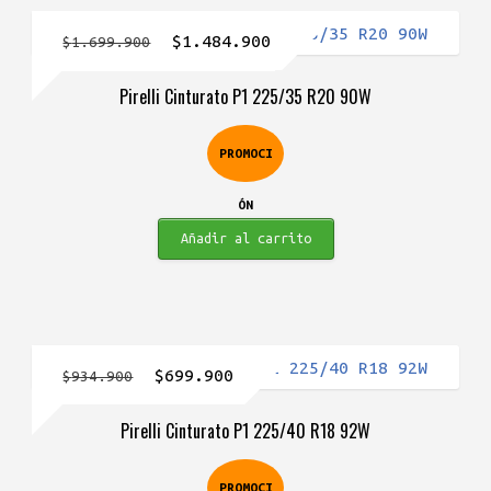
El
El
$
1.484.900
$
1.699.900
precio
precio
Pirelli Cinturato P1 225/35 R20 90W
original
actual
era:
es:
PROMOCI
$1.699.900.
$1.484.900.
ÓN
Añadir al carrito
El
El
$
699.900
$
934.900
precio
precio
Pirelli Cinturato P1 225/40 R18 92W
original
actual
era:
es:
PROMOCI