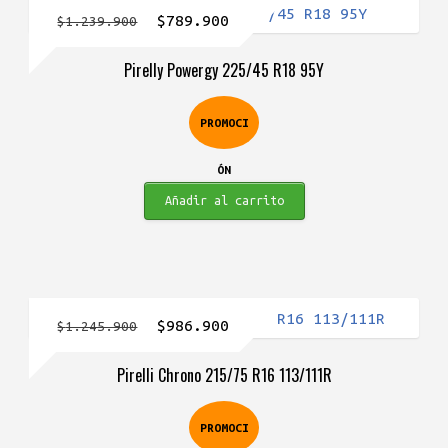
El
El
$
789.900
$
1.239.900
precio
precio
Pirelly Powergy 225/45 R18 95Y
original
actual
era:
es:
PROMOCI
$1.239.900.
$789.900.
ÓN
Añadir al carrito
El
El
$
986.900
$
1.245.900
precio
precio
Pirelli Chrono 215/75 R16 113/111R
original
actual
era:
es:
PROMOCI
$1.245.900.
$986.900.