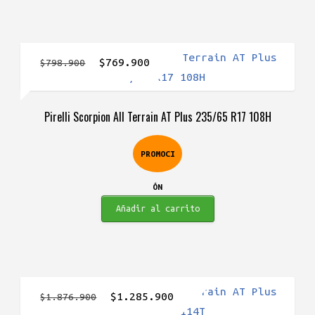
El
El
$
769.900
$
798.900
precio
precio
original
actual
Pirelli Scorpion All Terrain AT Plus 235/65 R17 108H
era:
es:
$798.900.
$769.900.
PROMOCI
ÓN
Añadir al carrito
El
El
$
1.285.900
$
1.876.900