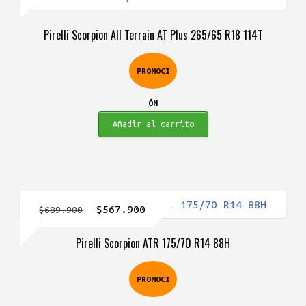
precio
precio
original
actual
Pirelli Scorpion All Terrain AT Plus 265/65 R18 114T
era:
es:
$1.876.900.
$1.285.900.
PROMOCI
ÓN
Añadir al carrito
El
El
$
567.900
$
689.900
precio
precio
Pirelli Scorpion ATR 175/70 R14 88H
original
actual
era:
es:
PROMOCI
$689.900.
$567.900.