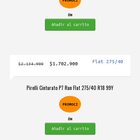
PROMOCI
ÓN
Añadir al carrito
El
El
$
1.702.900
$
2.134.900
precio
precio
original
actual
Pirelli Cinturato P7 Run Flat 275/40 R18 99Y
era:
es:
$2.134.900.
$1.702.900.
PROMOCI
ÓN
Añadir al carrito