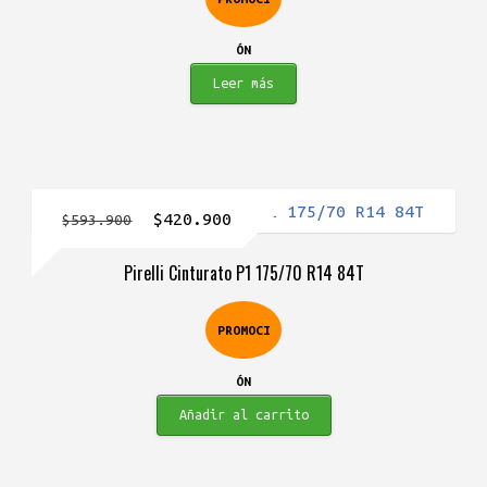
$334.900.
$293.900.
ÓN
Leer más
El
El
$
420.900
$
593.900
precio
precio
Pirelli Cinturato P1 175/70 R14 84T
original
actual
era:
es:
PROMOCI
$593.900.
$420.900.
ÓN
Añadir al carrito