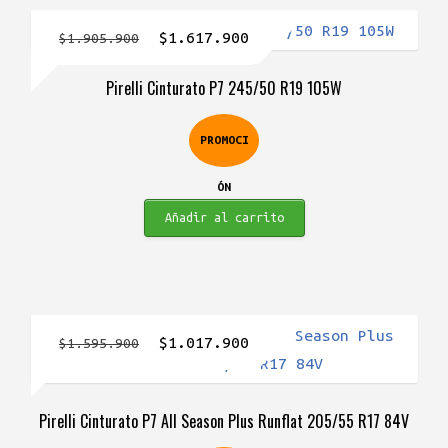
El
El
$
1.617.900
$
1.905.900
precio
precio
Pirelli Cinturato P7 245/50 R19 105W
original
actual
era:
es:
PROMOCI
$1.905.900.
$1.617.900.
ÓN
Añadir al carrito
El
El
$
1.017.900
$
1.595.900
precio
precio
original
actual
Pirelli Cinturato P7 All Season Plus Runflat 205/55 R17 84V
era:
es: