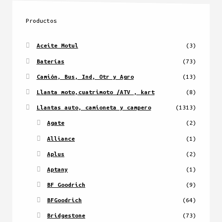
Productos
Aceite Motul
(3)
Baterías
(73)
Camión, Bus, Ind, Otr y Agro
(13)
Llanta moto,cuatrimoto /ATV , kart
(8)
Llantas auto, camioneta y campero
(1313)
Agate
(2)
Alliance
(1)
Aplus
(2)
Aptany
(1)
BF Goodrich
(9)
BFGoodrich
(64)
Bridgestone
(73)