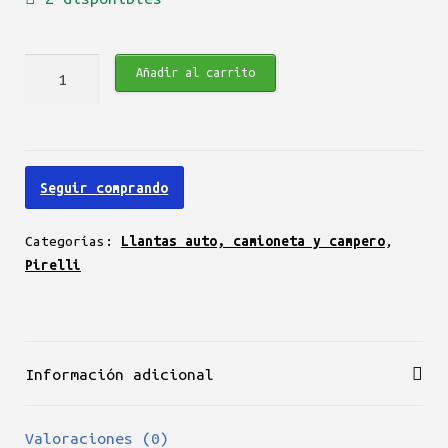
Pirelli
Añadir al carrito
Cinturato
P1
175/70
R14
Seguir comprando
84T
cantidad
Categorías:
Llantas auto, camioneta y campero
,
Pirelli
Información adicional
Valoraciones (0)