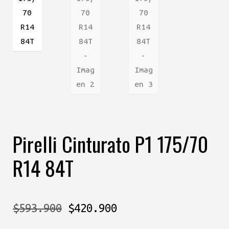
Pirelli Cinturato P1 175/70
R14 84T
El
El
$
593.900
$
420.900
precio
precio