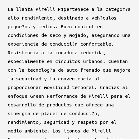
La llanta Pirelli P1pertenece a la categor?a
original
actual
alto rendimiento, destinado a veh?culos
era:
es:
peque?os y medios. Buen control en
condiciones de seco y mojado, asegurando una
$593.900.
$420.900.
experiencia de conducci?n confortable.
Resistencia a la rodadura reducida,
especialmente en circuitos urbanos. Cuentan
con la tecnolog?a de auto frenado que mejora
la seguridad y la conveniencia al
proporcionar movilidad temporal. Gracias al
enfoque Green Performance de Pirelli para el
desarrollo de productos que ofrece una
sinergia de placer de conducci?n,
rendimiento, seguridad y respeto por el
medio ambiente. Los iconos de Pirelli