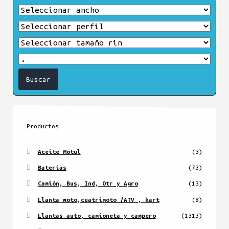
Productos
Aceite Motul
(3)
Baterías
(73)
Camión, Bus, Ind, Otr y Agro
(13)
Llanta moto,cuatrimoto /ATV , kart
(8)
Llantas auto, camioneta y campero
(1313)