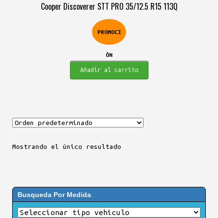
Cooper Discoverer STT PRO 35/12.5 R15 113Q
era:
es:
$1.712.900.
$1.594.900.
PROMOCI
ÓN
Añadir al carrito
Mostrando el único resultado
Busqueda Por Medida