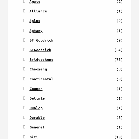
Agate
(2)
Alliance
(1)
Aplus
(2)
Aptany
(1)
BF Goodrich
(9)
BFGoodrich
(64)
Bridgestone
(73)
Chaoyang
(3)
Continental
(8)
Cooper
(1)
Delinte
(1)
Dunlop
(1)
Durable
(3)
General
(1)
Giti
(10)