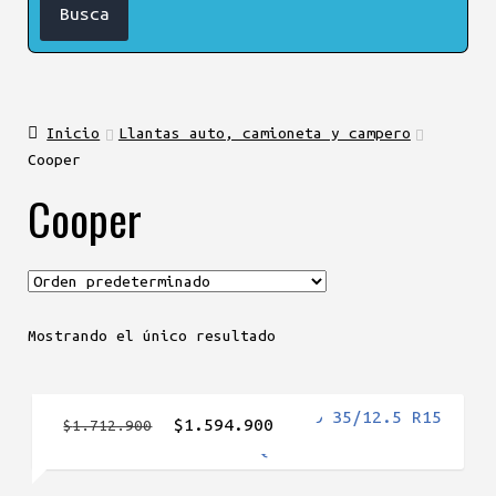
Inicio
Llantas auto, camioneta y campero
Cooper
Cooper
Mostrando el único resultado
El
El
$
1.594.900
$
1.712.900
precio
precio
original
actual