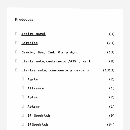
Productos
Aceite Motul
(3)
Baterías
(73)
Camión, Bus, Ind, Otr y Agro
(13)
Llanta moto,cuatrimoto /ATV , kart
(8)
Llantas auto, camioneta y campero
(1313)
Agate
(2)
Alliance
(1)
Aplus
(2)
Aptany
(1)
BF Goodrich
(9)
BFGoodrich
(64)