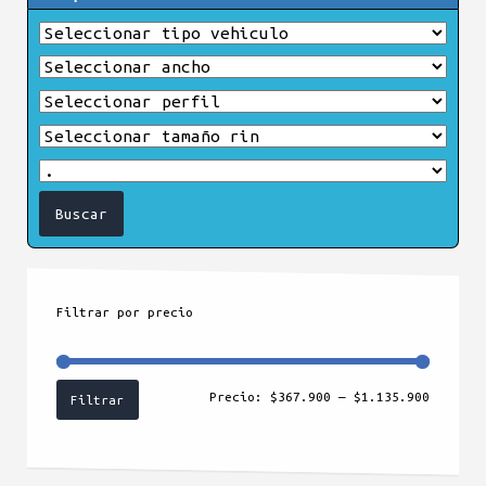
Filtrar por precio
Precio
Precio
Precio:
$367.900
—
$1.135.900
Filtrar
mínimo
máximo