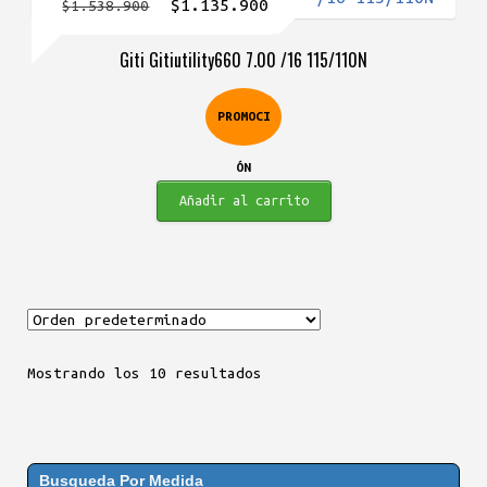
El
El
$
1.135.900
$
1.538.900
precio
precio
Giti Gitiutility660 7.00 /16 115/110N
original
actual
era:
es:
PROMOCI
$1.538.900.
$1.135.900.
ÓN
Añadir al carrito
Mostrando los 10 resultados
Busqueda Por Medida