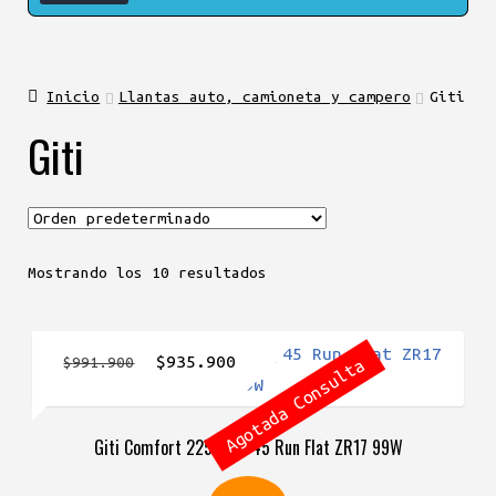
Inicio
Llantas auto, camioneta y campero
Giti
Giti
Mostrando los 10 resultados
El
El
$
935.900
$
991.900
Agotada Consulta
precio
precio
original
actual
Giti Comfort 225 245/45 Run Flat ZR17 99W
era:
es:
$991.900.
$935.900.