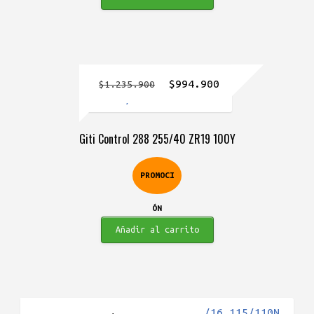
El
El
$
994.900
$
1.235.900
precio
precio
original
actual
Giti Control 288 255/40 ZR19 100Y
era:
es:
$1.235.900.
$994.900.
PROMOCI
ÓN
Añadir al carrito