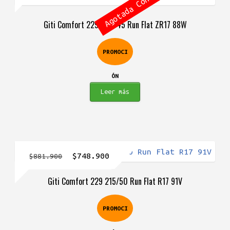
Agotada Consulta
original
actual
Giti Comfort 229 205/45 Run Flat ZR17 88W
era:
es:
$812.900.
$788.900.
PROMOCI
ÓN
Leer más
El
El
$
748.900
$
881.900
precio
precio
Giti Comfort 229 215/50 Run Flat R17 91V
original
actual
era:
es:
PROMOCI
$881.900.
$748.900.