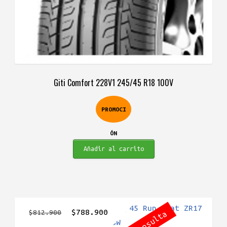
Giti Comfort 228V1 245/45 R18 100V
PROMOCI
ÓN
Añadir al carrito
El
El
$
788.900
$
812.900
precio
precio