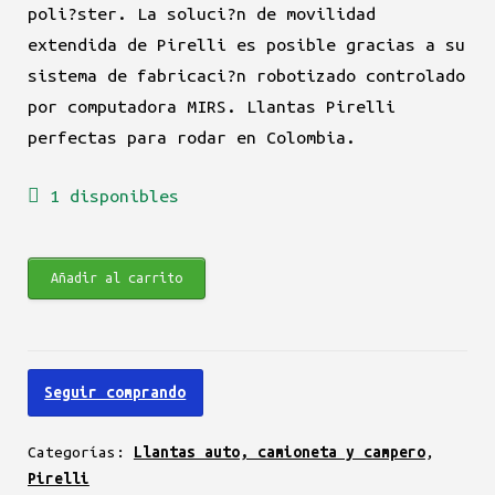
poli?ster. La soluci?n de movilidad
extendida de Pirelli es posible gracias a su
sistema de fabricaci?n robotizado controlado
por computadora MIRS. Llantas Pirelli
perfectas para rodar en Colombia.
1 disponibles
Pirelli
Añadir al carrito
Cinturato
P1
225/35
Seguir comprando
R20
90W
Categorías:
Llantas auto, camioneta y campero
,
cantidad
Pirelli