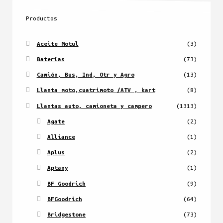
Productos
Aceite Motul
(3)
Baterías
(73)
Camión, Bus, Ind, Otr y Agro
(13)
Llanta moto,cuatrimoto /ATV , kart
(8)
Llantas auto, camioneta y campero
(1313)
Agate
(2)
Alliance
(1)
Aplus
(2)
Aptany
(1)
BF Goodrich
(9)
BFGoodrich
(64)
Bridgestone
(73)