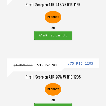
Pirelli Scorpion ATR 245/75 R16 116R
original
actual
era:
es:
PROMOCI
$846.900.
$845.900.
ÓN
Añadir al carrito
El
El
$
1.067.900
$
1.359.900
precio
precio
Pirelli Scorpion ATR 265/75 R16 120S
original
actual
era:
es:
PROMOCI
$1.359.900.
$1.067.900.
ÓN