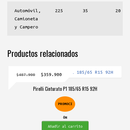
Automóvil,
225
35
20
Camioneta
y Campero
Productos relacionados
El
El
$
359.900
$
487.900
precio
precio
Pirelli Cinturato P1 185/65 R15 92H
original
actual
era:
es:
PROMOCI
$487.900.
$359.900.
ÓN
Añadir al carrito