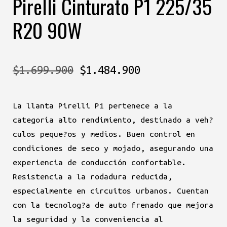
Pirelli Cinturato P1 225/35
R20 90W
El
El
$
1.699.900
$
1.484.900
precio
precio
La llanta Pirelli P1 pertenece a la
original
actual
categoría alto rendimiento, destinado a veh?
era:
es:
culos peque?os y medios. Buen control en
condiciones de seco y mojado, asegurando una
$1.699.900.
$1.484.900.
experiencia de conducción confortable.
Resistencia a la rodadura reducida,
especialmente en circuitos urbanos. Cuentan
con la tecnolog?a de auto frenado que mejora
la seguridad y la conveniencia al