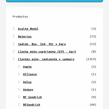
Productos
Aceite Motul
(3)
Baterías
(73)
Camión, Bus, Ind, Otr y Agro
(13)
Llanta moto,cuatrimoto /ATV , kart
(8)
Llantas auto, camioneta y campero
(1313)
Agate
(2)
Alliance
(1)
Aplus
(2)
Aptany
(1)
BF Goodrich
(9)
BFGoodrich
(64)