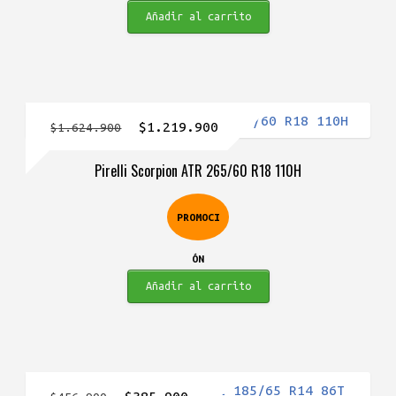
Añadir al carrito
El
El
$
1.219.900
$
1.624.900
precio
precio
Pirelli Scorpion ATR 265/60 R18 110H
original
actual
era:
es:
PROMOCI
$1.624.900.
$1.219.900.
ÓN
Añadir al carrito
El
El
$
385.900