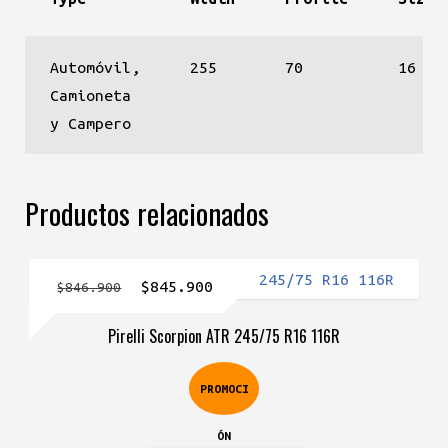
Automóvil,
255
70
16
Camioneta
y Campero
Productos relacionados
El
El
$
845.900
$
846.900
precio
precio
Pirelli Scorpion ATR 245/75 R16 116R
original
actual
era:
es:
PROMOCI
$846.900.
$845.900.
ÓN