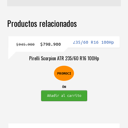
Productos relacionados
El
El
$
798.900
$
945.900
precio
precio
Pirelli Scorpion ATR 235/60 R16 100Hp
original
actual
era:
es:
PROMOCI
$945.900.
$798.900.
ÓN
Añadir al carrito