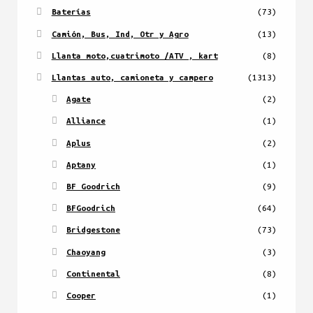
Baterías
(73)
Camión, Bus, Ind, Otr y Agro
(13)
Llanta moto,cuatrimoto /ATV , kart
(8)
Llantas auto, camioneta y campero
(1313)
Agate
(2)
Alliance
(1)
Aplus
(2)
Aptany
(1)
BF Goodrich
(9)
BFGoodrich
(64)
Bridgestone
(73)
Chaoyang
(3)
Continental
(8)
Cooper
(1)