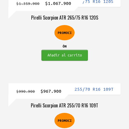
El
El
$
1.067.900
$
1.359.900
precio
precio
Pirelli Scorpion ATR 265/75 R16 120S
original
actual
era:
es:
PROMOCI
$1.359.900.
$1.067.900.
ÓN
Añadir al carrito
El
El
$
967.900
$
990.900
precio
precio
Pirelli Scorpion ATR 255/70 R16 109T
original
actual
era:
es:
PROMOCI
$990.900.
$967.900.