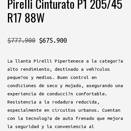
Pirelli Cinturato P1 205/45
R17 88W
El
El
$
777.900
$
675.900
precio
precio
La llanta Pirelli P1pertenece a la categor?a
original
actual
alto rendimiento, destinado a veh?culos
era:
es:
peque?os y medios. Buen control en
condiciones de seco y mojado, asegurando una
$777.900.
$675.900.
experiencia de conducci?n confortable.
Resistencia a la rodadura reducida,
especialmente en circuitos urbanos. Cuentan
con la tecnolog?a de auto frenado que mejora
la seguridad y la conveniencia al