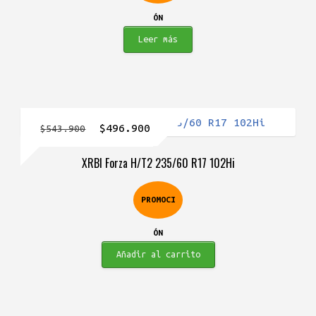
ÓN
Leer más
El
El
$
496.900
$
543.900
precio
precio
XRBI Forza H/T2 235/60 R17 102Hi
original
actual
era:
es:
PROMOCI
$543.900.
$496.900.
ÓN
Añadir al carrito