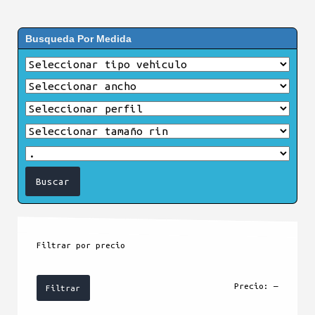
Busqueda Por Medida
Filtrar por precio
Precio
Precio
Precio:
—
Filtrar
mínimo
máximo