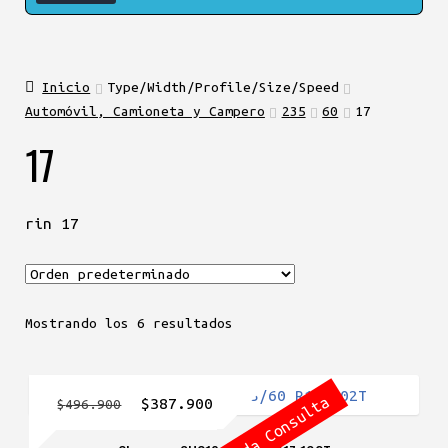
Inicio
Type/Width/Profile/Size/Speed
Automóvil, Camioneta y Campero
235
60
17
17
rin 17
Mostrando los 6 resultados
Agotada Consulta
El
El
$
387.900
$
496.900
precio
precio