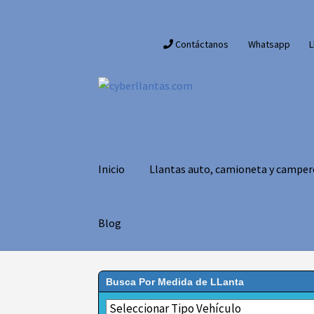
Ir
Ir
Contáctanos
Whatsapp
L
a
al
la
contenido
navegación
Inicio
Llantas auto, camioneta y camper
Blog
Busca Por Medida de LLanta