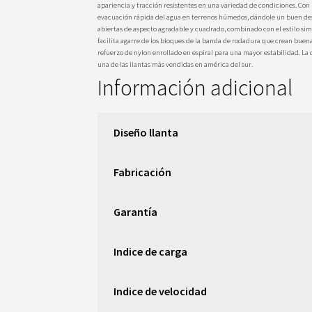
apariencia y tracción resistentes en una variedad de condiciones. Con
evacuación rápida del agua en terrenos húmedos, dándole un buen des
abiertas de aspecto agradable y cuadrado, combinado con el estilo simp
facilita agarre de los bloques de la banda de rodadura que crean buen
refuerzo de nylon enrollado en espiral para una mayor estabilidad. La 
una de las llantas más vendidas en américa del sur.
Información adicional
Diseño llanta
Fabricación
Garantía
Indice de carga
Indice de velocidad