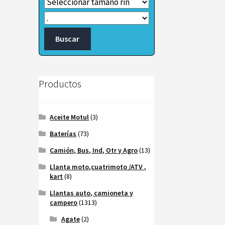
Productos
Aceite Motul
(3)
Baterías
(73)
Camión, Bus, Ind, Otr y Agro
(13)
Llanta moto,cuatrimoto /ATV ,
kart
(8)
Llantas auto, camioneta y
campero
(1313)
Agate
(2)