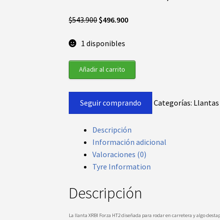
El
El
$
543.900
$
496.900
precio
precio
1 disponibles
original
actual
era:
es:
XRBI
$543.900.
$496.900.
Añadir al carrito
Forza
H/T2
Seguir comprando
Categorías:
Llantas
235/60
R17
102Hi
Descripción
cantidad
Información adicional
Valoraciones (0)
Tyre Information
Descripción
La llanta XRBI Forza HT2 diseñada para rodar en carretera y algo dest