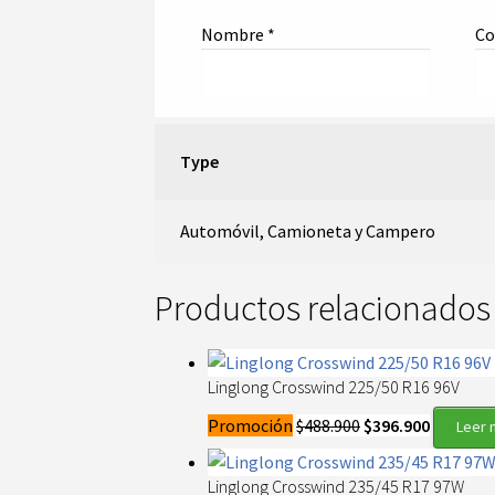
Nombre
*
Co
Type
Automóvil, Camioneta y Campero
Productos relacionados
Linglong Crosswind 225/50 R16 96V
El
El
Promoción
$
488.900
$
396.900
Leer 
precio
precio
original
actual
Linglong Crosswind 235/45 R17 97W