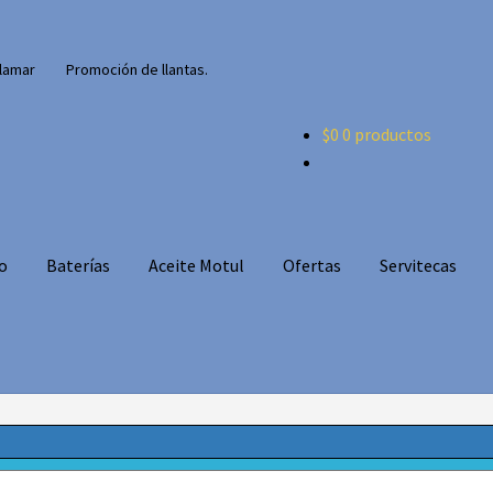
lamar
Promoción de llantas.
$
0
0 productos
o
Baterías
Aceite Motul
Ofertas
Servitecas