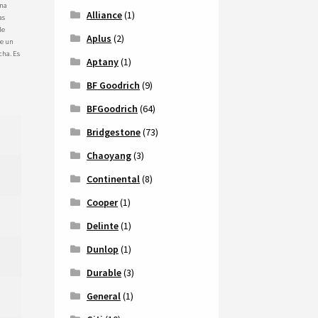
una
Alliance
(1)
as
le
Aplus
(2)
de un
cha. Es
Aptany
(1)
BF Goodrich
(9)
BFGoodrich
(64)
Bridgestone
(73)
Chaoyang
(3)
Continental
(8)
Cooper
(1)
Delinte
(1)
Dunlop
(1)
Durable
(3)
General
(1)