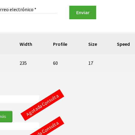
rreo electrónico
*
Width
Profile
Size
Speed
235
60
17
Agotada Consulta
más
Agotada Consulta