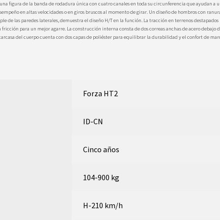
 una figura de la banda de rodadura única con cuatro canales en toda su circunferencia que ayudan a 
empeño en altas velocidades o en giros bruscos al momento de girar. Un diseño de hombros con ranur
le de las paredes laterales, demuestra el diseño H/T en la función. La tracción en terrenos destapados 
a fricción para un mejor agarre. La construcción interna consta de dos correas anchas de acero debajo 
carcasa del cuerpo cuenta con dos capas de poliéster para equilibrar la durabilidad y el confort de mar
Forza HT2
ID-CN
Cinco años
104-900 kg
H-210 km/h