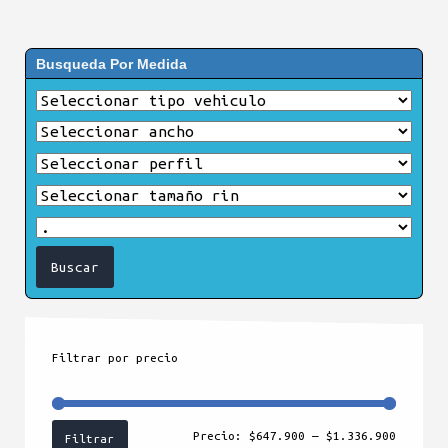
Busqueda Por Medida
Filtrar por precio
Precio
Precio
Precio:
$647.900
—
$1.336.900
Filtrar