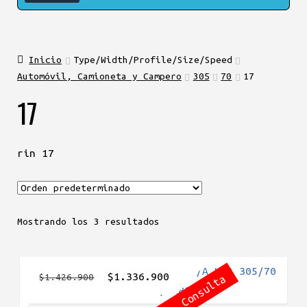
Inicio
Type/Width/Profile/Size/Speed
Automóvil, Camioneta y Campero
305
70
17
17
rin 17
Mostrando los 3 resultados
El
El
$
1.336.900
$
1.426.900
Agotada Consulta
precio
precio