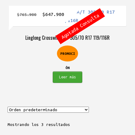
El
El
$
647.900
$
765.900
Agotada Consulta
precio
precio
original
actual
Linglong Crosswind A/T 305/70 R17 119/116R
era:
es:
$765.900.
$647.900.
PROMOCI
ÓN
Leer más
Mostrando los 3 resultados