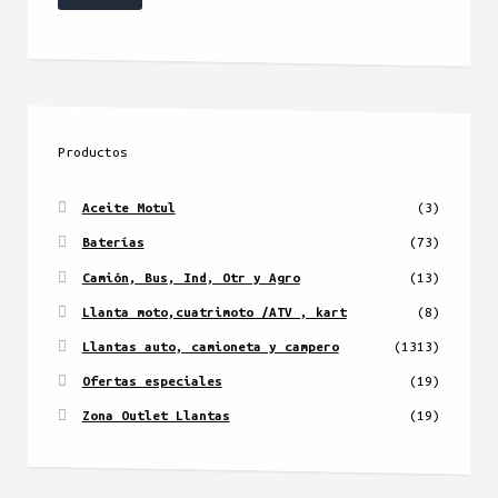
mínimo
máximo
Productos
Aceite Motul
(3)
Baterías
(73)
Camión, Bus, Ind, Otr y Agro
(13)
Llanta moto,cuatrimoto /ATV , kart
(8)
Llantas auto, camioneta y campero
(1313)
Ofertas especiales
(19)
Zona Outlet Llantas
(19)