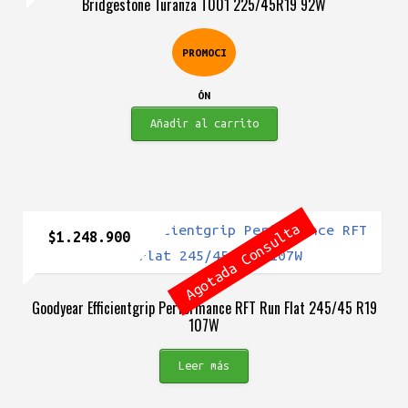
Bridgestone Turanza T001 225/45R19 92W
original
actual
era:
es:
PROMOCI
$1.375.900.
$1.031.900.
ÓN
Añadir al carrito
Agotada Consulta
$
1.248.900
Goodyear Efficientgrip Performance RFT Run Flat 245/45 R19
107W
Leer más