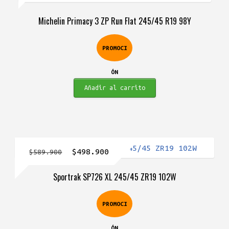
original
actual
Michelin Primacy 3 ZP Run Flat 245/45 R19 98Y
era:
es:
$1.663.900.
$1.509.900.
PROMOCI
ÓN
Añadir al carrito
El
El
$
498.900
$
589.900
precio
precio
Sportrak SP726 XL 245/45 ZR19 102W
original
actual
era:
es:
PROMOCI
$589.900.
$498.900.
ÓN