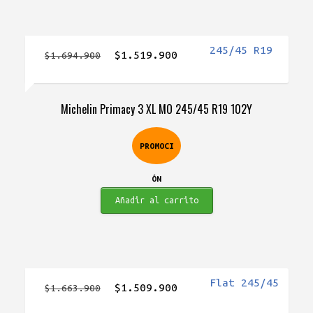
El
El
$
1.519.900
$
1.694.900
precio
precio
original
actual
Michelin Primacy 3 XL MO 245/45 R19 102Y
era:
es:
$1.694.900.
$1.519.900.
PROMOCI
ÓN
Añadir al carrito
El
El
$
1.509.900
$
1.663.900
precio
precio