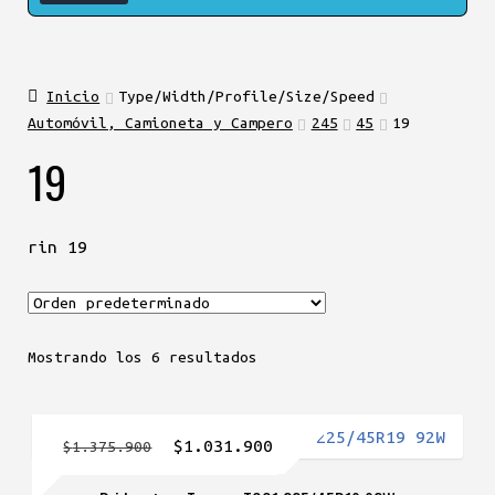
Inicio
Type/Width/Profile/Size/Speed
Automóvil, Camioneta y Campero
245
45
19
19
rin 19
Mostrando los 6 resultados
El
El
$
1.031.900
$
1.375.900
precio
precio