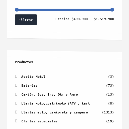
Precio
Precio
Precio:
$498.900
—
$1.519.900
Filtrar
mínimo
máximo
Productos
Aceite Motul
(3)
Baterías
(73)
Camión, Bus, Ind, Otr y Agro
(13)
Llanta moto,cuatrimoto /ATV , kart
(8)
Llantas auto, camioneta y campero
(1313)
Ofertas especiales
(19)