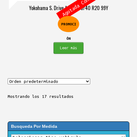
Agotada Consulta
precio
precio
Yokohama S. Drive AS01 245/40 R20 99Y
original
actual
era:
es:
PROMOCI
$812.900.
$653.900.
ÓN
Leer más
Mostrando los 17 resultados
Busqueda Por Medida