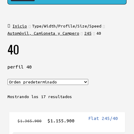
Inicio
Type/Width/Profile/Size/Speed
Automóvil, Camioneta y Campero
245
40
40
perfil 40
Mostrando los 17 resultados
El
El
$
1.155.900
$
1.365.900
precio
precio