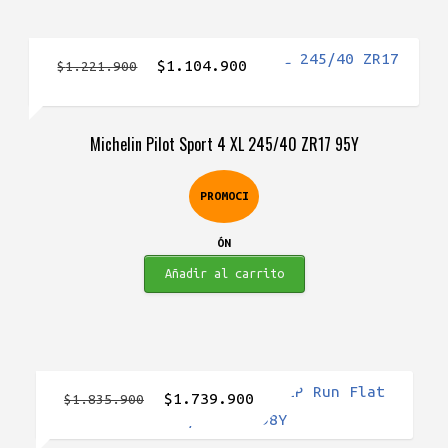
El
El
$
1.104.900
$
1.221.900
precio
precio
original
actual
Michelin Pilot Sport 4 XL 245/40 ZR17 95Y
era:
es:
$1.221.900.
$1.104.900.
PROMOCI
ÓN
Añadir al carrito
El
El
$
1.739.900
$
1.835.900
precio
precio