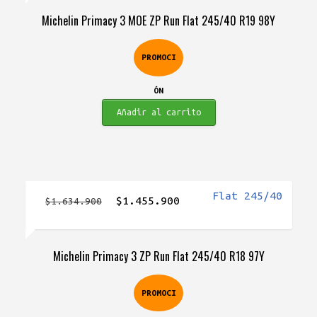
original
actual
Michelin Primacy 3 MOE ZP Run Flat 245/40 R19 98Y
era:
es:
$1.835.900.
$1.739.900.
PROMOCI
ÓN
Añadir al carrito
El
El
$
1.455.900
$
1.634.900
precio
precio
original
actual
Michelin Primacy 3 ZP Run Flat 245/40 R18 97Y
era:
es:
$1.634.900.
$1.455.900.
PROMOCI