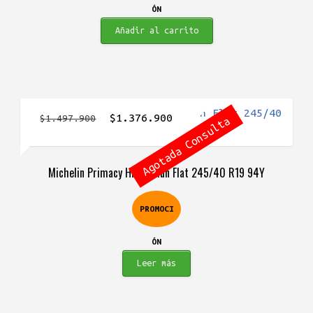
ÓN
Añadir al carrito
El
El
$
1.376.900
$
1.497.900
Agotada Consulta
precio
precio
original
actual
Michelin Primacy HP ZP Run Flat 245/40 R19 94Y
era:
es:
$1.497.900.
$1.376.900.
PROMOCI
ÓN
Leer más