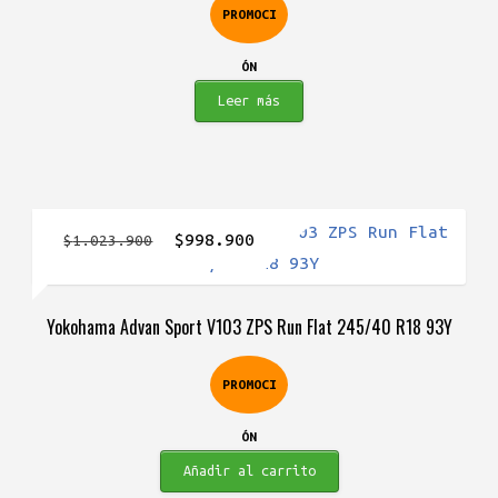
PROMOCI
$1.232.900.
$1.156.900.
ÓN
Leer más
El
El
$
998.900
$
1.023.900
precio
precio
original
actual
Yokohama Advan Sport V103 ZPS Run Flat 245/40 R18 93Y
era:
es:
$1.023.900.
$998.900.
PROMOCI
ÓN
Añadir al carrito