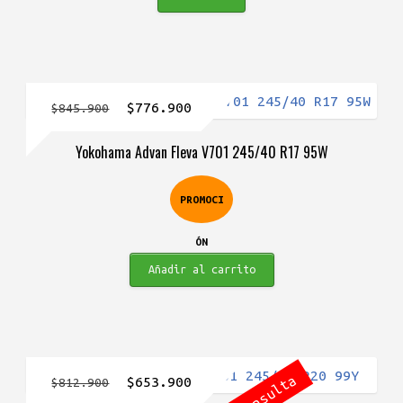
El
El
$
776.900
$
845.900
precio
precio
Yokohama Advan Fleva V701 245/40 R17 95W
original
actual
era:
es:
PROMOCI
$845.900.
$776.900.
ÓN
Añadir al carrito
El
El
$
653.900
$
812.900