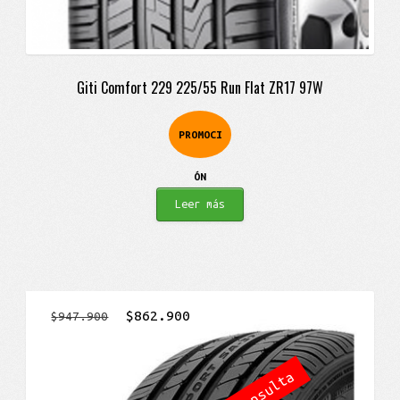
Giti Comfort 229 225/55 Run Flat ZR17 97W
PROMOCI
ÓN
Leer más
El
El
$
862.900
$
947.900
precio
precio
original
actual
era:
es: