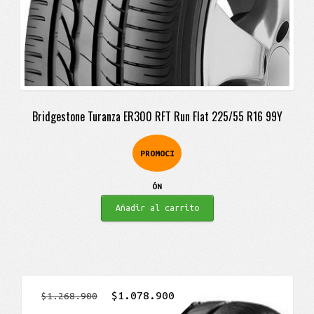
Bridgestone Turanza ER300 RFT Run Flat 225/55 R16 99Y
PROMOCI
ÓN
Añadir al carrito
El
El
$
1.078.900
$
1.268.900
precio
precio