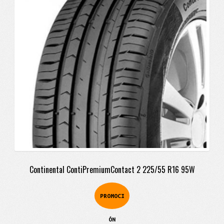
era:
es:
$785.900.
$718.900.
Continental ContiPremiumContact 2 225/55 R16 95W
PROMOCI
ÓN