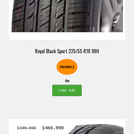
Royal Black Sport 225/55 R18 98H
PROMOCI
ÓN
Leer más
El
El
$
466.900
$
599.900