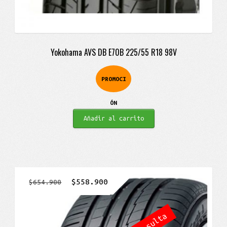
Yokohama AVS DB E70B 225/55 R18 98V
PROMOCI
ÓN
Añadir al carrito
El
El
$
558.900
$
654.900
precio
precio
original
actual
era:
es: