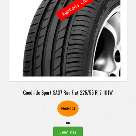
Agotada Consulta
$947.900.
$862.900.
Goodride Sport SA37 Run Flat 225/55 R17 101W
PROMOCI
ÓN
Leer más