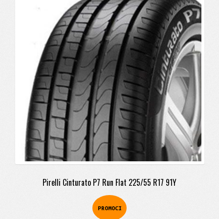
original
actual
era:
es:
$1.268.900.
$1.078.900.
Pirelli Cinturato P7 Run Flat 225/55 R17 91Y
PROMOCI