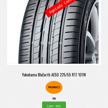
Agotada Consulta
$654.900.
$558.900.
Yokohama BluEarth AE50 225/55 R17 101W
PROMOCI
ÓN
Leer más