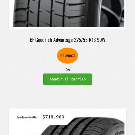
BF Goodrich Advantage 225/55 R16 99W
PROMOCI
ÓN
Añadir al carrito
El
El
$
718.900
$
785.900
precio
precio
original
actual