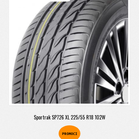
precio
precio
original
actual
era:
es:
$599.900.
$466.900.
Sportrak SP726 XL 225/55 R18 102W
PROMOCI