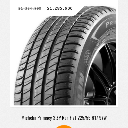
El
El
$
1.285.900
$
1.354.900
precio
precio
original
actual
era:
es:
$1.354.900.
$1.285.900.
Michelin Primacy 3 ZP Run Flat 225/55 R17 97W