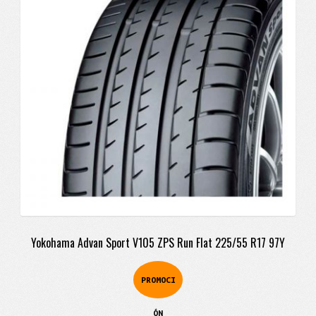
era:
es:
$1.625.900.
$1.239.900.
Yokohama Advan Sport V105 ZPS Run Flat 225/55 R17 97Y
PROMOCI
ÓN