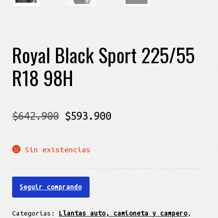
Royal Black Sport 225/55
R18 98H
El
El
$
642.900
$
593.900
precio
precio
Sin existencias
original
actual
era:
es:
Seguir comprando
$642.900.
$593.900.
Categorías:
Llantas auto, camioneta y campero
,