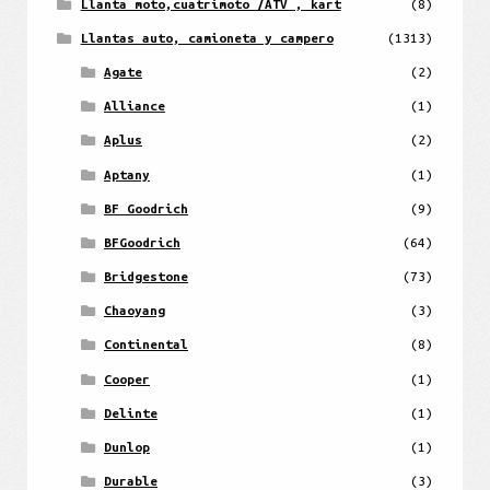
Llanta moto,cuatrimoto /ATV , kart
(8)
Llantas auto, camioneta y campero
(1313)
Agate
(2)
Alliance
(1)
Aplus
(2)
Aptany
(1)
BF Goodrich
(9)
BFGoodrich
(64)
Bridgestone
(73)
Chaoyang
(3)
Continental
(8)
Cooper
(1)
Delinte
(1)
Dunlop
(1)
Durable
(3)