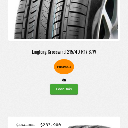
Linglong Crosswind 215/40 R17 87W
PROMOCI
ÓN
Leer más
El
El
$
283.900
$
394.900