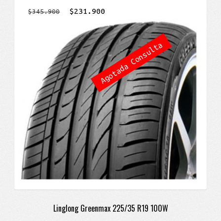
El
El
$
231.900
$
345.900
precio
precio
original
actual
Agotada Consulta
era:
es:
$345.900.
$231.900.
Linglong Greenmax 225/35 R19 100W