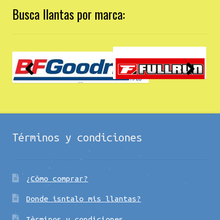
Busca llantas por marca:
Términos y condiciones
¿Còmo comprar?
Donde isntalo mis llantas?
Tèrminos y condiciones