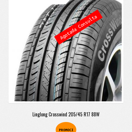
precio
precio
original
actual
Agotada Consulta
era:
es:
$394.900.
$283.900.
Linglong Crosswind 205/45 R17 88W
PROMOCI