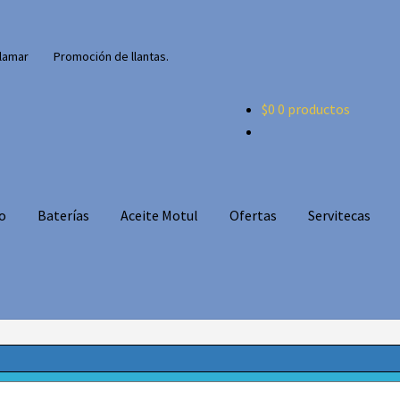
lamar
Promoción de llantas.
$
0
0 productos
o
Baterías
Aceite Motul
Ofertas
Servitecas