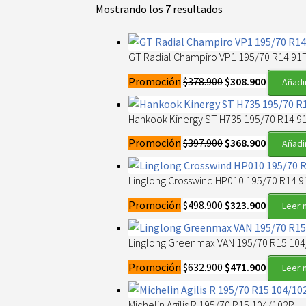
Mostrando los 7 resultados
GT Radial Champiro VP1 195/70 R14 91
El
El
Promoción
$
378.900
$
308.900
Añadir
precio
precio
original
actual
Hankook Kinergy ST H735 195/70 R14 9
era:
es:
El
El
Promoción
$
397.900
$
368.900
Añadir
$378.900.
$308.900
precio
precio
original
actual
Linglong Crosswind HP010 195/70 R14 9
era:
es:
El
El
Promoción
$
498.900
$
323.900
Leer 
$397.900.
$368.900
precio
precio
original
actual
Linglong Greenmax VAN 195/70 R15 10
era:
es:
El
El
Promoción
$
632.900
$
471.900
Leer 
$498.900.
$323.900
precio
precio
original
actual
Michelin Agilis R 195/70 R15 104/102R