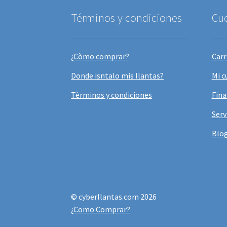
Términos y condiciones
Cu
¿Còmo comprar?
Carr
Donde isntalo mis llantas?
Mi c
Tèrminos y condiciones
Fina
Serv
Blo
© cyberllantas.com 2026
¿Como Comprar?