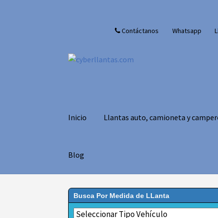
Ir
Ir
Contáctanos
Whatsapp
L
a
al
la
contenido
navegación
Inicio
Llantas auto, camioneta y camper
Blog
Busca Por Medida de LLanta