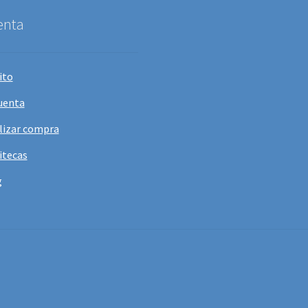
enta
ito
uenta
lizar compra
itecas
g