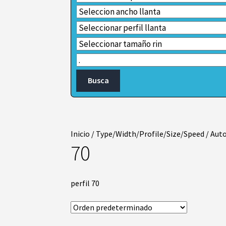
Inicio
/
Type/Width/Profile/Size/Speed
/
Auto
70
perfil 70