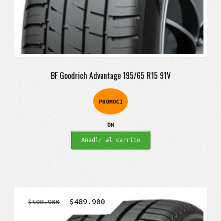
BF Goodrich Advantage 195/65 R15 91V
PROMOCI
ÓN
Añadir al carrito
El
El
$
489.900
$
598.900
precio
precio