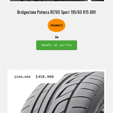
Bridgestone Potenza RE760 Sport 195/60 R15 88V
PROMOCI
ÓN
Añadir al carrito
El
El
$
458.900
$
598.900
precio
precio
original
actual
era:
es:
$598.900.
$458.900.