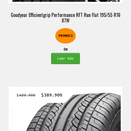
Goodyear Efficientgrip Performance RFT Run Flat 195/55 R16
87W
PROMOCI
ÓN
Leer más
El
El
$
389.900
$
489.900
precio
precio
original
actual
era:
es:
$489.900.
$389.900.