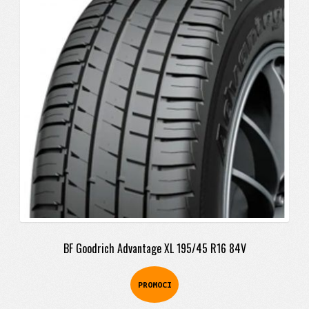
original
actual
era:
es:
$598.900.
$489.900.
BF Goodrich Advantage XL 195/45 R16 84V
PROMOCI