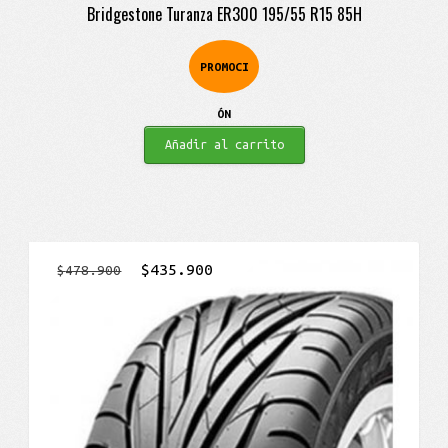
Bridgestone Turanza ER300 195/55 R15 85H
PROMOCI
ÓN
Añadir al carrito
El
El
$
435.900
$
478.900
precio
precio
original
actual
era:
es:
$478.900.
$435.900.