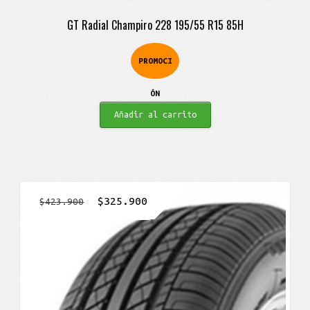
GT Radial Champiro 228 195/55 R15 85H
PROMOCI
ÓN
Añadir al carrito
El
El
$
325.900
$
423.900
precio
precio
original
actual
era:
es:
$423.900.
$325.900.