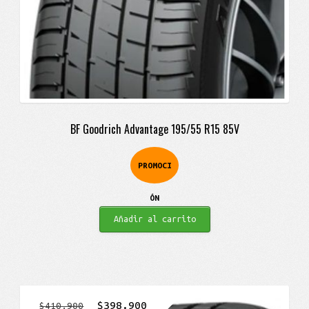
BF Goodrich Advantage 195/55 R15 85V
PROMOCI
ÓN
Añadir al carrito
El
El
$
398.900
$
410.900