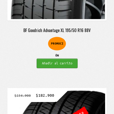
BF Goodrich Advantage XL 195/50 R16 88V
PROMOCI
ÓN
Añadir al carrito
El
El
$
182.900
$
234.900
precio
precio
original
actual