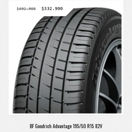
El
El
$
532.900
$
692.900
precio
precio
original
actual
era:
es:
$692.900.
$532.900.
BF Goodrich Advantage 195/50 R15 82V