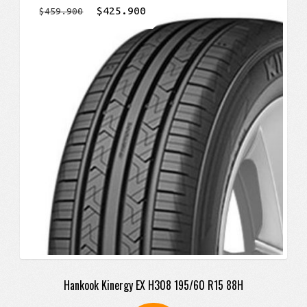
El
El
$
425.900
$
459.900
precio
precio
original
actual
era:
es:
$459.900.
$425.900.
Hankook Kinergy EX H308 195/60 R15 88H