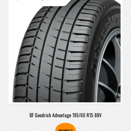
precio
precio
original
actual
era:
es:
$410.900.
$398.900.
BF Goodrich Advantage 195/60 R15 88V
PROMOCI