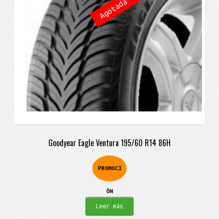
$344.900.
$278.900.
Goodyear Eagle Ventura 195/60 R14 86H
PROMOCI
ÓN
Leer más