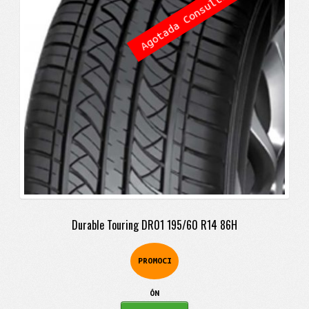
Agotada Consulta
era:
es:
$234.900.
$182.900.
Durable Touring DR01 195/60 R14 86H
PROMOCI
ÓN