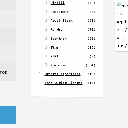
Pirelli
(70)
Roadstone
(8)
Royal Black
(23)
RunWay
(70)
Sportrak
(26)
Tigar
(13)
XBRI
(8)
Yokohama
(304)
ros
Ofertas especiales
(19)
Zona Outlet Llantas
(19)