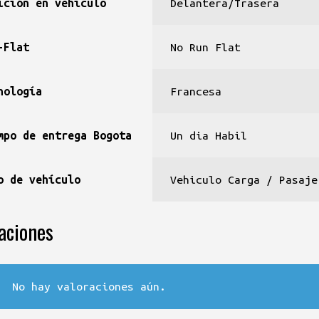
ición en vehículo
Delantera/Trasera
-Flat
No Run Flat
nología
Francesa
mpo de entrega Bogota
Un dia Habil
o de vehículo
Vehiculo Carga / Pasaje
aciones
No hay valoraciones aún.