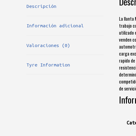
Descr
Descripción
La llanta 
trabajo c
Información adicional
utilizado
venden co
Valoraciones (0)
automotri
carga exc
rapido de
Tyre Information
resistenc
determinó
competido
de servic
Infor
Cat