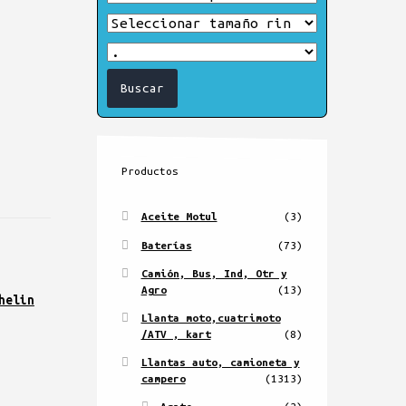
Productos
Aceite Motul
(3)
Baterías
(73)
Camión, Bus, Ind, Otr y
Agro
(13)
helin
Llanta moto,cuatrimoto
/ATV , kart
(8)
Llantas auto, camioneta y
campero
(1313)