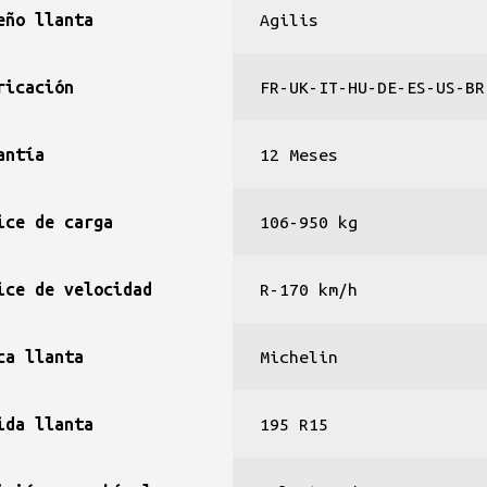
eño llanta
Agilis
ricación
FR-UK-IT-HU-DE-ES-US-BR
antía
12 Meses
ice de carga
106-950 kg
ice de velocidad
R-170 km/h
ca llanta
Michelin
ida llanta
195 R15