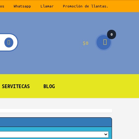
os
Whatsapp
Llamar
Promoción de llantas.
0
$
0
prod
ucto
s
SERVITECAS
BLOG