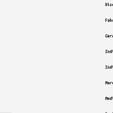
Dis
Fab
Gar
Ind
Ind
Mar
Med