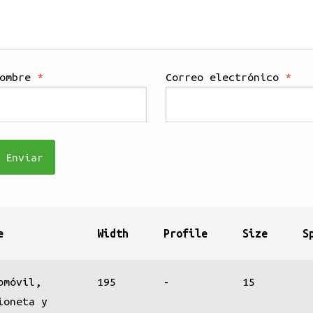
Nombre
*
Correo electrónico
*
e
Width
Profile
Size
S
omóvil,
195
-
15
ioneta y