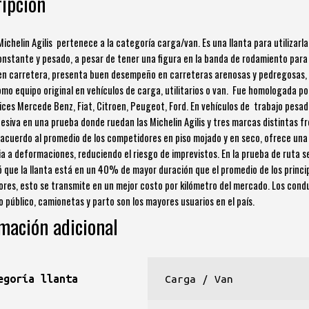
ipción
Michelin Agilis pertenece a la categoría carga/van. Es una llanta para utilizarla
onstante y pesado, a pesar de tener una figura en la banda de rodamiento para
 en carretera, presenta buen desempeño en carreteras arenosas y pedregosas,
mo equipo original en vehículos de carga, utilitarios o van. Fue homologada po
ces Mercede Benz, Fiat, Citroen, Peugeot, Ford. En vehículos de trabajo pesad
esiva en una prueba donde ruedan las Michelin Agilis y tres marcas distintas f
 acuerdo al promedio de los competidores en piso mojado y en seco, ofrece un
ia a deformaciones, reduciendo el riesgo de imprevistos. En la prueba de ruta s
 que la llanta está en un 40% de mayor duración que el promedio de los princi
res, esto se transmite en un mejor costo por kilómetro del mercado. Los cond
io público, camionetas y parto son los mayores usuarios en el país.
mación adicional
egoría llanta
Carga / Van