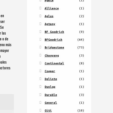
Agate
(2)
Alliance
(1)
 en
Aplus
(2)
 ser
Aptany
(1)
 Se
BF Goodrich
(9)
r las
o o de
BFGoodrich
(64)
reno más
Bridgestone
(73)
a mayor
e
Chaoyang
(3)
pales
Continental
(8)
uctores
Cooper
(1)
Delinte
(1)
Dunlop
(1)
Durable
(3)
General
(1)
Giti
(10)