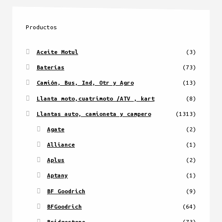
Productos
Aceite Motul
(3)
Baterías
(73)
Camión, Bus, Ind, Otr y Agro
(13)
Llanta moto,cuatrimoto /ATV , kart
(8)
Llantas auto, camioneta y campero
(1313)
Agate
(2)
Alliance
(1)
Aplus
(2)
Aptany
(1)
BF Goodrich
(9)
BFGoodrich
(64)
Bridgestone
(73)