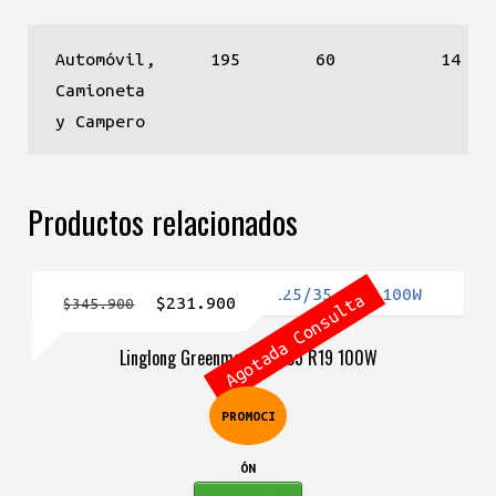
Automóvil,
195
60
14
Camioneta
y Campero
Productos relacionados
Agotada Consulta
El
El
$
231.900
$
345.900
precio
precio
Linglong Greenmax 225/35 R19 100W
original
actual
era:
es:
PROMOCI
$345.900.
$231.900.
ÓN