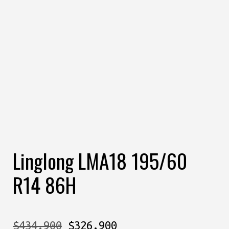
Linglong LMA18 195/60
R14 86H
El
El
$
434.900
$
326.900