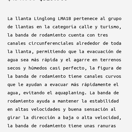
precio
precio
La llanta Linglong LMA18 pertenece al grupo
original
actual
de llantas en la categoría calle y turismo,
era:
es:
la banda de rodamiento cuenta con tres
canales circunferenciales alrededor de toda
$434.900.
$326.900.
la llanta, permitiendo que la evacuación de
agua sea más rápida y el agarre en terrenos
secos y húmedos casi perfecto, la figura de
la banda de rodamiento tiene canales curvos
que le ayudan a evacuar más rápidamente el
agua, evitando el aquaplaning. La banda de
rodamiento ayuda a mantener la estabilidad
en altas velocidades y buena sensación al
girar la dirección a baja o alta velocidad,
la banda de rodamiento tiene unas ranuras