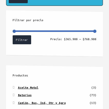
Filtrar por precio
Precio
Precio
Precio:
$365.900
—
$768.900
Filtrar
mínimo
máximo
Productos
Aceite Motul
(3)
Baterías
(73)
Camión, Bus, Ind, Otr y Agro
(13)