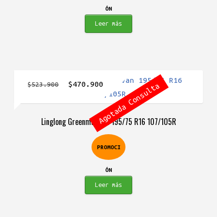
ÓN
Leer más
El
El
$
470.900
$
523.900
Agotada Consulta
precio
precio
original
actual
Linglong Greenmax Van 195/75 R16 107/105R
era:
es:
$523.900.
$470.900.
PROMOCI
ÓN
Leer más