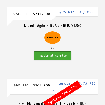
El
El
$
714.900
$
743.900
precio
precio
Michelin Agilis R 195/75 R16 107/105R
original
actual
era:
es:
PROMOCI
$743.900.
$714.900.
ÓN
Añadir al carrito
El
El
$
365.900
$
403.900
Agotada Consulta
precio
precio
original
actual
Royal Black royal Commercial 195/75 R16 107R
era:
es: