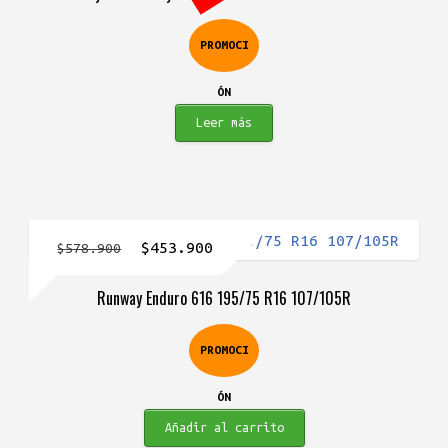
$403.900.
$365.900.
PROMOCI
ÓN
Leer más
El
El
$
453.900
$
578.900
precio
precio
Runway Enduro 616 195/75 R16 107/105R
original
actual
era:
es:
PROMOCI
$578.900.
$453.900.
ÓN
Añadir al carrito