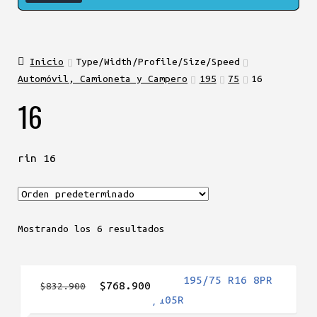
Inicio
Type/Width/Profile/Size/Speed
Automóvil, Camioneta y Campero
195
75
16
16
rin 16
Mostrando los 6 resultados
El
El
$
768.900
$
832.900
precio
precio