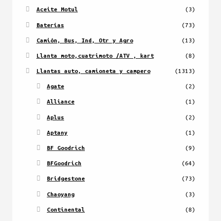
Aceite Motul
(3)
Baterías
(73)
Camión, Bus, Ind, Otr y Agro
(13)
Llanta moto,cuatrimoto /ATV , kart
(8)
Llantas auto, camioneta y campero
(1313)
Agate
(2)
Alliance
(1)
Aplus
(2)
Aptany
(1)
BF Goodrich
(9)
BFGoodrich
(64)
Bridgestone
(73)
Chaoyang
(3)
Continental
(8)