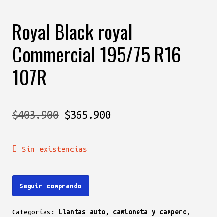
Royal Black royal
Commercial 195/75 R16
107R
El
El
$
403.900
$
365.900
precio
precio
Sin existencias
original
actual
era:
es:
Seguir comprando
$403.900.
$365.900.
Categorías:
Llantas auto, camioneta y campero
,