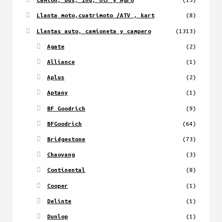
Llanta moto,cuatrimoto /ATV , kart
(8)
Llantas auto, camioneta y campero
(1313)
Agate
(2)
Alliance
(1)
Aplus
(2)
Aptany
(1)
BF Goodrich
(9)
BFGoodrich
(64)
Bridgestone
(73)
Chaoyang
(3)
Continental
(8)
Cooper
(1)
Delinte
(1)
Dunlop
(1)