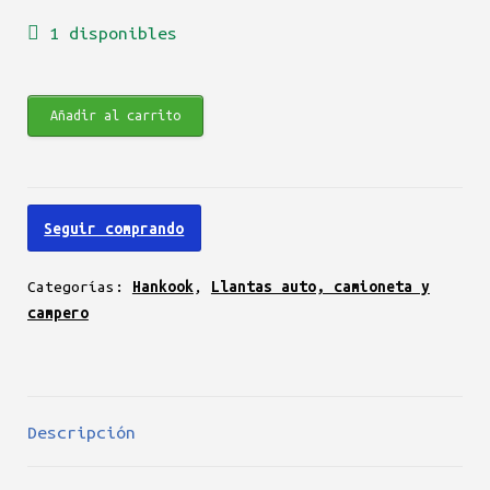
1 disponibles
original
actual
era:
es:
Hankook
Añadir al carrito
$750.900.
$586.900.
Dynapro
HP
RA23
Seguir comprando
265/70
R15
Categorías:
Hankook
,
Llantas auto, camioneta y
112H
campero
cantidad
Descripción