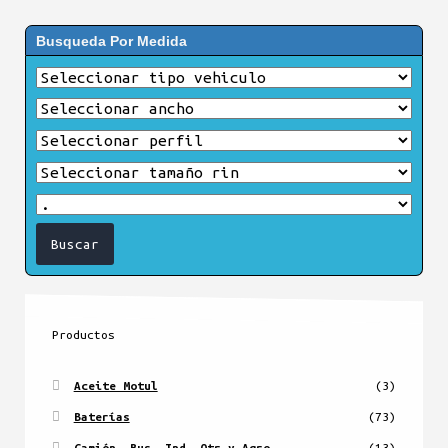
Busqueda Por Medida
Productos
Aceite Motul
(3)
Baterías
(73)
Camión, Bus, Ind, Otr y Agro
(13)