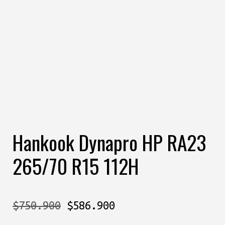
Hankook Dynapro HP RA23
265/70 R15 112H
El
El
$
750.900
$
586.900
precio
precio