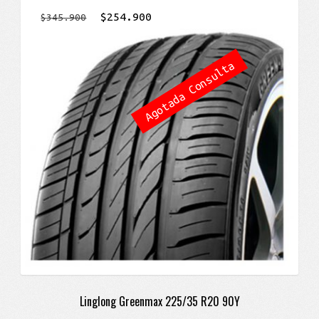
El
El
$
254.900
$
345.900
precio
precio
original
actual
Agotada Consulta
era:
es:
$345.900.
$254.900.
Linglong Greenmax 225/35 R20 90Y