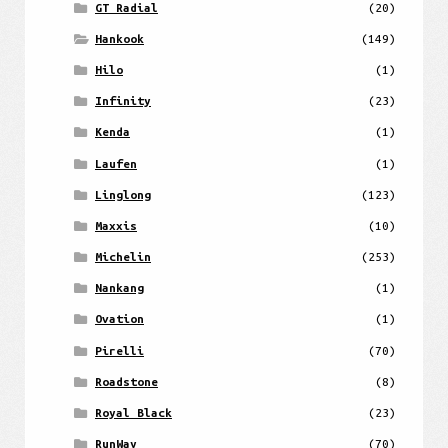
GT Radial
(20)
Hankook
(149)
Hilo
(1)
Infinity
(23)
Kenda
(1)
Laufen
(1)
Linglong
(123)
Maxxis
(10)
Michelin
(253)
Nankang
(1)
Ovation
(1)
Pirelli
(70)
Roadstone
(8)
Royal Black
(23)
RunWay
(70)