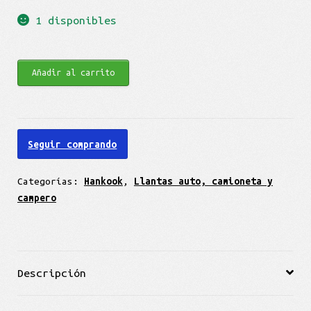
1 disponibles
Hankook
Añadir al carrito
Kinergy
EX
H308
Seguir comprando
145/80
R13
Categorías:
Hankook
,
Llantas auto, camioneta y
75T
campero
cantidad
Descripción