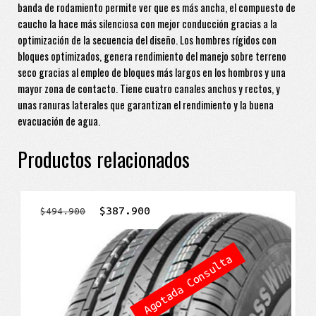
banda de rodamiento permite ver que es más ancha, el compuesto de
caucho la hace más silenciosa con mejor conducción gracias a la
optimización de la secuencia del diseño. Los hombres rígidos con
bloques optimizados, genera rendimiento del manejo sobre terreno
seco gracias al empleo de bloques más largos en los hombros y una
mayor zona de contacto. Tiene cuatro canales anchos y rectos, y
unas ranuras laterales que garantizan el rendimiento y la buena
evacuación de agua.
Productos relacionados
El
El
$
387.900
$
494.900
precio
precio
original
actual
Agotada Consulta
era:
es:
$494.900.
$387.900.