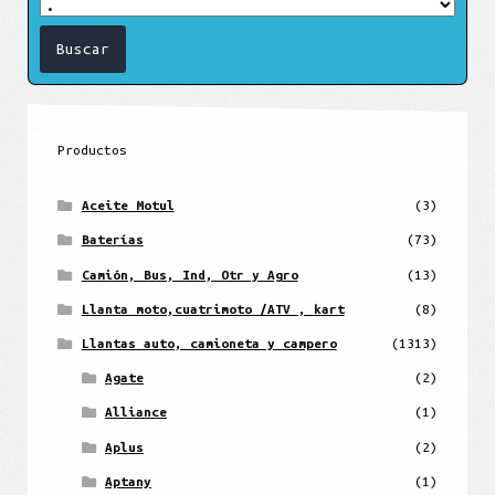
Productos
Aceite Motul
(3)
Baterías
(73)
Camión, Bus, Ind, Otr y Agro
(13)
Llanta moto,cuatrimoto /ATV , kart
(8)
Llantas auto, camioneta y campero
(1313)
Agate
(2)
Alliance
(1)
Aplus
(2)
Aptany
(1)