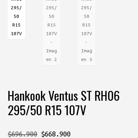
Hankook Ventus ST RH06
295/50 R15 107V
El
El
$
696.900
$
668.900