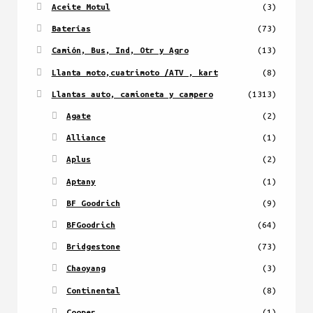
Aceite Motul
(3)
Baterías
(73)
Camión, Bus, Ind, Otr y Agro
(13)
Llanta moto,cuatrimoto /ATV , kart
(8)
Llantas auto, camioneta y campero
(1313)
Agate
(2)
Alliance
(1)
Aplus
(2)
Aptany
(1)
BF Goodrich
(9)
BFGoodrich
(64)
Bridgestone
(73)
Chaoyang
(3)
Continental
(8)
Cooper
(1)