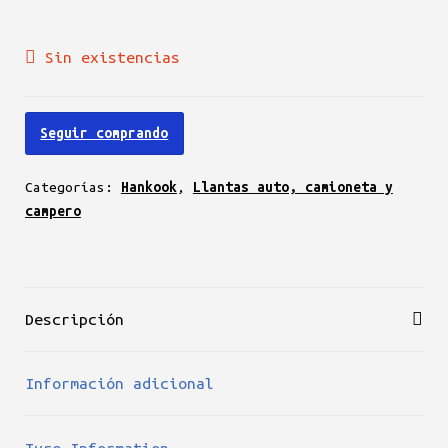
precio
precio
Sin existencias
original
actual
era:
es:
Seguir comprando
$696.900.
$668.900.
Categorías:
Hankook
,
Llantas auto, camioneta y
campero
Descripción
Información adicional
Tyre Information