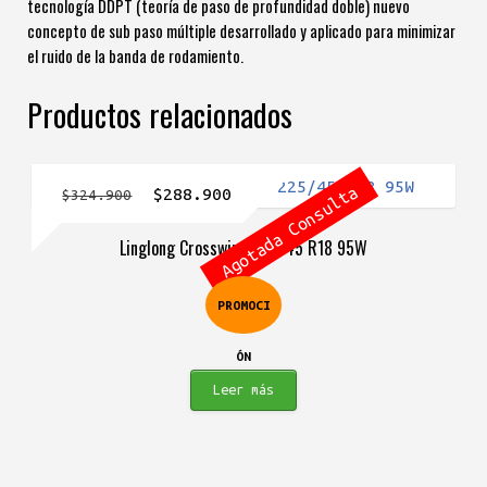
tecnología DDPT (teoría de paso de profundidad doble) nuevo
concepto de sub paso múltiple desarrollado y aplicado para minimizar
el ruido de la banda de rodamiento.
Productos relacionados
Agotada Consulta
El
El
$
288.900
$
324.900
precio
precio
Linglong Crosswind 225/45 R18 95W
original
actual
era:
es:
PROMOCI
$324.900.
$288.900.
ÓN
Leer más