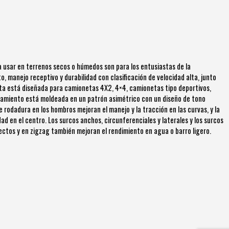
ra usar en terrenos secos o húmedos son para los entusiastas de la
 manejo receptivo y durabilidad con clasificación de velocidad alta, junto
anta está diseñada para camionetas 4X2, 4×4, camionetas tipo deportivos,
odamiento está moldeada en un patrón asimétrico con un diseño de tono
 rodadura en los hombros mejoran el manejo y la tracción en las curvas, y la
ad en el centro. Los surcos anchos, circunferenciales y laterales y los surcos
ectos y en zigzag también mejoran el rendimiento en agua o barro ligero.