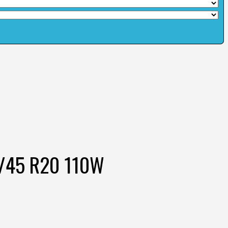
75/45 R20 110W
o