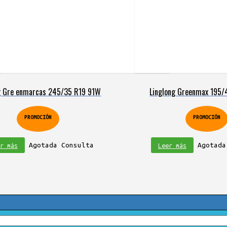
g Gre enmarcas 245/35 R19 91W
Linglong Greenmax 195
PROMOCIÓN
PROMOCIÓN
Agotada Consulta
Agotada
r más
Leer más