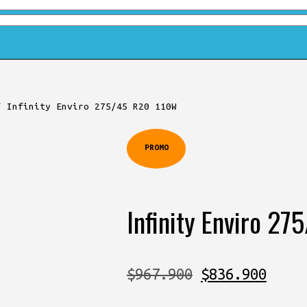
/
Infinity Enviro 275/45 R20 110W
PROMO
Infinity Enviro 2
El
El
$
967.900
$
836.900
precio
preci