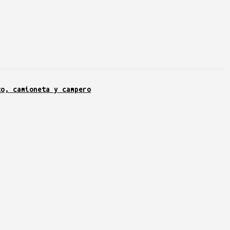
l
900.
to, camioneta y campero