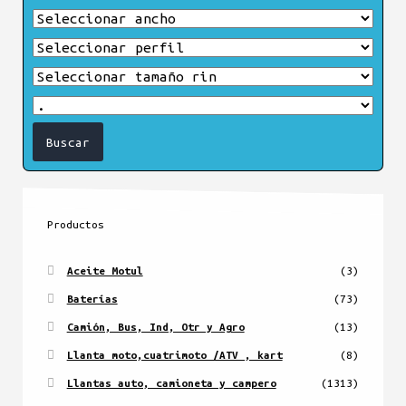
Productos
Aceite Motul
(3)
Baterías
(73)
Camión, Bus, Ind, Otr y Agro
(13)
Llanta moto,cuatrimoto /ATV , kart
(8)
Llantas auto, camioneta y campero
(1313)