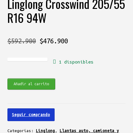
Linglong Crosswind 205/55
R16 94W
El
El
$
592.900
$
476.900
precio
precio
1 disponibles
original
actual
era:
es:
Linglong
Añadir al carrito
$592.900.
$476.900.
Crosswind
205/55
R16
Seguir comprando
94W
cantidad
Categorías:
Linglong
,
Llantas auto, camioneta y