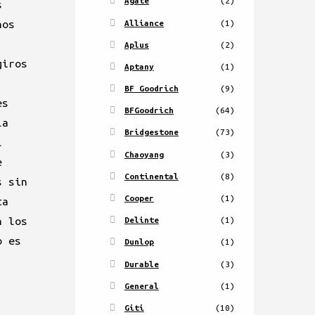
Agate
(2)
s
nos
Alliance
(1)
Aplus
(2)
giros
Aptany
(1)
BF Goodrich
(9)
es
BFGoodrich
(64)
la
Bridgestone
(73)
l
Chaoyang
(3)
e
Continental
(8)
s sin
Cooper
(1)
ta
n los
Delinte
(1)
o es
Dunlop
(1)
Durable
(3)
General
(1)
Giti
(10)