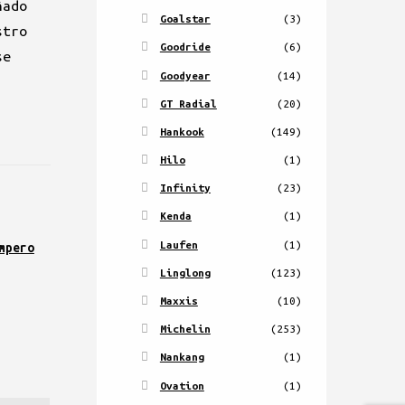
ñado
Goalstar
(3)
stro
Goodride
(6)
se
Goodyear
(14)
GT Radial
(20)
Hankook
(149)
Hilo
(1)
Infinity
(23)
Kenda
(1)
Laufen
(1)
mpero
Linglong
(123)
Maxxis
(10)
Michelin
(253)
Nankang
(1)
Ovation
(1)