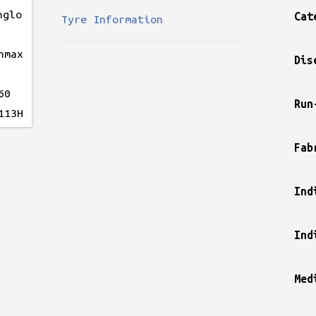
Cat
Tyre Information
Dis
Run
Fab
Ind
Ind
Med