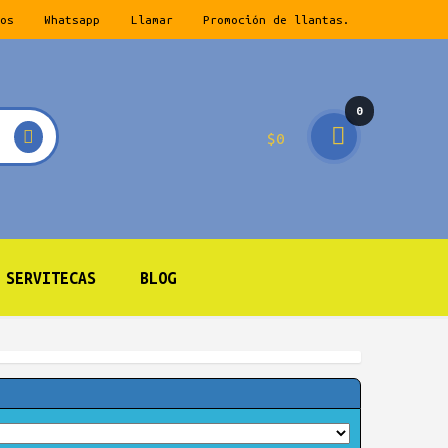
os
Whatsapp
Llamar
Promoción de llantas.
0
$
0
prod
ucto
s
SERVITECAS
BLOG