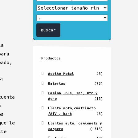
la
para
Productos
pado,
Aceite Motul
(3)
el
Baterías
(73)
Camión, Bus, Ind, Otr y
cuenta
Agro
(13)
a
Llanta moto,cuatrimoto
os
/ATV , kart
(8)
que le
Llantas auto, camioneta y
campero
(1313)
ite