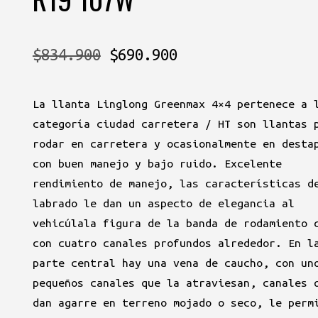
El
El
$
834.900
$
690.900
precio
precio
La llanta Linglong Greenmax 4×4 pertenece a 
original
actual
categoría ciudad carretera / HT son llantas 
era:
es:
rodar en carretera y ocasionalmente en desta
con buen manejo y bajo ruido. Excelente
$834.900.
$690.900.
rendimiento de manejo, las características d
labrado le dan un aspecto de elegancia al
vehicúlala figura de la banda de rodamiento 
con cuatro canales profundos alrededor. En l
parte central hay una vena de caucho, con un
pequeños canales que la atraviesan, canales 
dan agarre en terreno mojado o seco, le perm