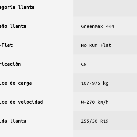
egoría llanta
eño llanta
Greenmax 4×4
-Flat
No Run Flat
ricación
CN
ice de carga
107-975 kg
ice de velocidad
W-270 km/h
ida llanta
255/50 R19