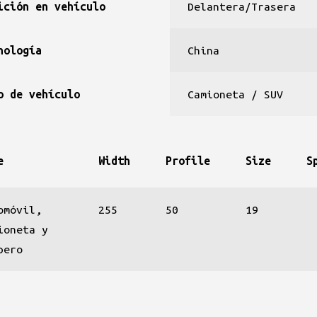
ición en vehículo
Delantera/Trasera
nología
China
o de vehículo
Camioneta / SUV
e
Width
Profile
Size
S
omóvil,
255
50
19
ioneta y
pero