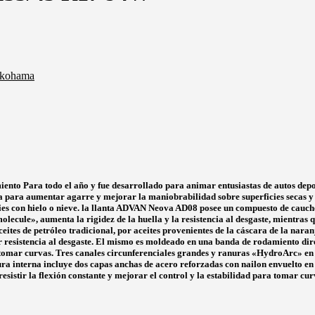
kohama
ento Para todo el año y fue desarrollado para animar entusiastas de autos depo
ara aumentar agarre y mejorar la maniobrabilidad sobre superficies secas y m
icies con hielo o nieve. la llanta ADVAN Neova AD08 posee un compuesto de cauc
lecule», aumenta la rigidez de la huella y la resistencia al desgaste, mientra
eites de petróleo tradicional, por aceites provenientes de la cáscara de la nara
r resistencia al desgaste. El mismo es moldeado en una banda de rodamiento dir
l tomar curvas. Tres canales circunferenciales grandes y ranuras «HydroArc» en
tura interna incluye dos capas anchas de acero reforzadas con nailon envuelto e
esistir la flexión constante y mejorar el control y la estabilidad para tomar cur