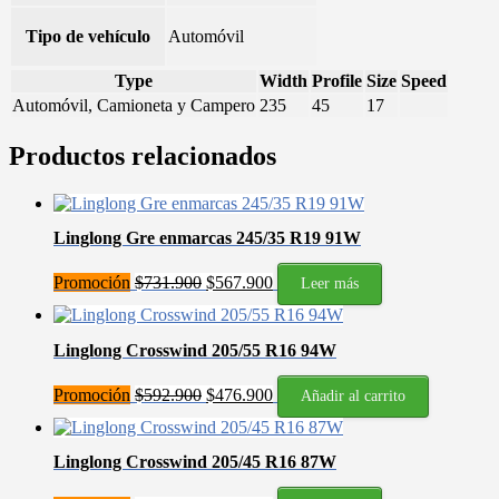
Tipo de vehículo
Automóvil
Type
Width
Profile
Size
Speed
Automóvil, Camioneta y Campero
235
45
17
Productos relacionados
Linglong Gre enmarcas 245/35 R19 91W
El
El
Promoción
$
731.900
$
567.900
Leer más
precio
precio
original
actual
era:
es:
Linglong Crosswind 205/55 R16 94W
$731.900.
$567.900.
El
El
Promoción
$
592.900
$
476.900
Añadir al carrito
precio
precio
original
actual
era:
es:
Linglong Crosswind 205/45 R16 87W
$592.900.
$476.900.
El
El