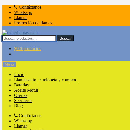
Ir
Ir
Contáctanos
a
al
Whatsapp
la
contenido
Llamar
navegación
Promoción de llantas.
Buscar
Buscar
por:
$
0
0 productos
Menú
Inicio
Llantas auto, camioneta y campero
Baterías
Aceite Motul
Ofertas
Servitecas
Blog
Contáctanos
Whatsapp
Llamar