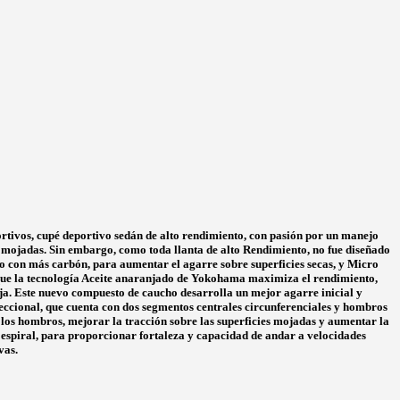
rtivos, cupé deportivo sedán de alto rendimiento, con pasión por un manejo
ojadas. Sin embargo, como toda llanta de alto Rendimiento, no fue diseñado
ho con más carbón, para aumentar el agarre sobre superficies secas, y Micro
s que la tecnología Aceite anaranjado de Yokohama maximiza el rendimiento,
nja. Este nuevo compuesto de caucho desarrolla un mejor agarre inicial y
eccional, que cuenta con dos segmentos centrales circunferenciales y hombros
 los hombros, mejorar la tracción sobre las superficies mojadas y aumentar la
n espiral, para proporcionar fortaleza y capacidad de andar a velocidades
vas.