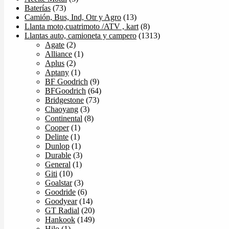
Baterías
(73)
Camión, Bus, Ind, Otr y Agro
(13)
Llanta moto,cuatrimoto /ATV , kart
(8)
Llantas auto, camioneta y campero
(1313)
Agate
(2)
Alliance
(1)
Aplus
(2)
Aptany
(1)
BF Goodrich
(9)
BFGoodrich
(64)
Bridgestone
(73)
Chaoyang
(3)
Continental
(8)
Cooper
(1)
Delinte
(1)
Dunlop
(1)
Durable
(3)
General
(1)
Giti
(10)
Goalstar
(3)
Goodride
(6)
Goodyear
(14)
GT Radial
(20)
Hankook
(149)
Hilo
(1)