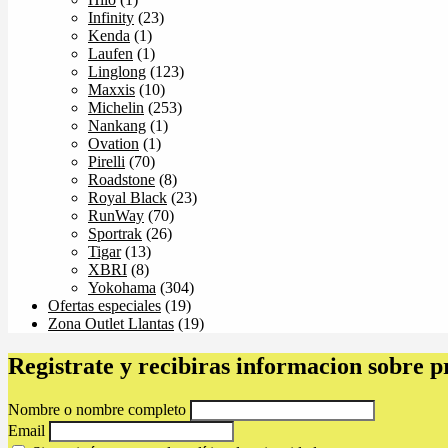
Infinity
(23)
Kenda
(1)
Laufen
(1)
Linglong
(123)
Maxxis
(10)
Michelin
(253)
Nankang
(1)
Ovation
(1)
Pirelli
(70)
Roadstone
(8)
Royal Black
(23)
RunWay
(70)
Sportrak
(26)
Tigar
(13)
XBRI
(8)
Yokohama
(304)
Ofertas especiales
(19)
Zona Outlet Llantas
(19)
Registrate y recibiras informacion sobre 
Nombre o nombre completo
Email