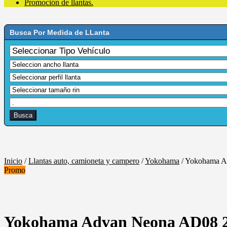
Promoción de llantas.
Busca Por Medida de LLanta
Inicio
/
Llantas auto, camioneta y campero
/
Yokohama
/
Yokohama A
Promo
Yokohama Advan Neona AD08 