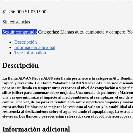
El
El
$
1.256.900
$
1.059.900
precio
precio
Sin existencias
original
actual
era:
es:
Seguir comprando
Categorías:
Llantas auto, camioneta y campero
,
Yo
$1.256.900.
$1.059.900.
Descripción
Información adicional
Tyre Information
Descripción
La llanta ADVAN Neova AD08 esta llanta pertenece a la categoría Alto Rendimi
rápido y divertido. La Llanta Yokohama ADVAN Neova AD08 ha sido diseñada p
para ser utilizado en temperaturas cercanas al nivel de congelación o superf
sílice (sílice) para aumentar sobre mojadas. Una mezcla de polímero «Macromo
una vez que minimiza el impacto al medioambiente, al reemplazar, el uso de ac
control, una vez, de mejorar el rendimiento sobre superficies mojadas y mayo
extra anchos Unibloc, para mejorar la respuesta al volante y la estabilidad a
resistencia al deslizamiento sobre el agua evitando el aquaplaning. La estruc
elevadas. Los flancos o paredes están reforzados con el cordón de acero, para r
Información adicional