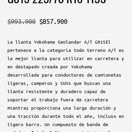
El
El
$
993.900
$
857.900
precio
precio
La llanta Yokohama Geolandar A/T G015El
original
actual
pertenece a la categoría todo terreno A/T es
era:
es:
la mejor llanta para utilizar en carretera y
en destapado creada por Yokohama
$993.900.
$857.900.
desarrollada para conductores de camionetas
ligeras, camperos y SUVs que buscan una
llanta resistente y duradero capaz de
soportar el trabajo fuera de carretera
mientras proporciona una larga duración y
una tracción durante todo el año, incluso en
ligero barro. Un compuesto de banda de