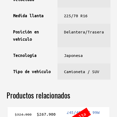
Medida llanta
225/70 R16
Posición en
Delantera/Trasera
vehículo
Tecnología
Japonesa
Tipo de vehículo
Camioneta / SUV
Productos relacionados
El
El
$
267.900
$
324.900