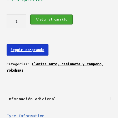
Yokohama
Añadir al carrito
Geolandar
A/T
G015
225/70
Seguir comprando
R16
113S
Categorías:
Llantas auto, camioneta y campero
,
cantidad
Yokohama
Información adicional
Tyre Information