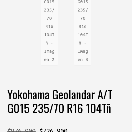
Yokohama Geolandar A/T
G015 235/70 R16 104Tñ
El
El
$
876.900
$
726.900