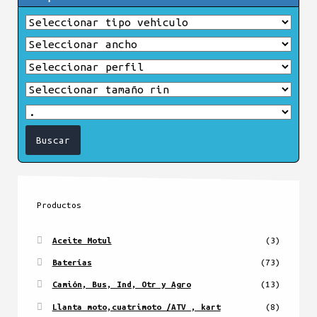
Productos
Aceite Motul
(3)
Baterías
(73)
Camión, Bus, Ind, Otr y Agro
(13)
Llanta moto,cuatrimoto /ATV , kart
(8)