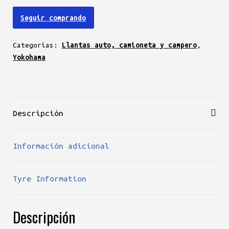
265/70
Seguir comprando
R16
111T
Categorías:
Llantas auto, camioneta y campero
,
cantidad
Yokohama
Descripción
Información adicional
Tyre Information
Descripción