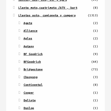
Llanta moto,cuatrimoto /ATV , kart
(8)
Llantas auto, camioneta y campero
(1313)
Agate
(2)
Alliance
(1)
Aplus
(2)
Aptany
(1)
BF Goodrich
(9)
BFGoodrich
(64)
Bridgestone
(73)
Chaoyang
(3)
Continental
(8)
Cooper
(1)
Delinte
(1)
Dunlop
(1)