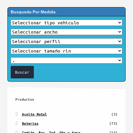
Busqueda Por Medida
Productos
Aceite Motul
(3)
Baterías
(73)
Camión, Bus, Ind, Otr y Agro
(13)