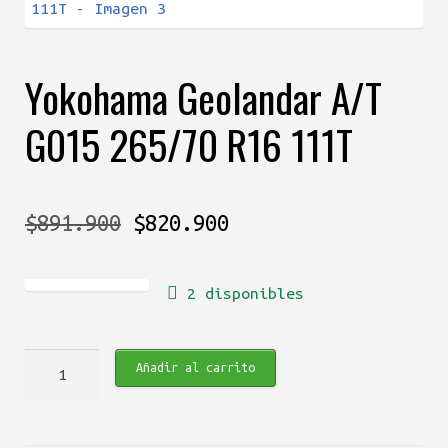
Yokohama Geolandar A/T
G015 265/70 R16 111T
El
El
$
891.900
$
820.900
precio
precio
2 disponibles
original
actual
era:
es:
Yokohama
Añadir al carrito
$891.900.
$820.900.
Geolandar
A/T
G015