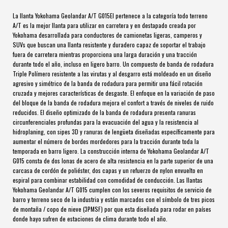
La llanta Yokohama Geolandar A/T G015El pertenece a la categoría todo terreno
A/T es la mejor llanta para utilizar en carretera y en destapado creada por
Yokohama desarrollada para conductores de camionetas ligeras, camperos y
SUVs que buscan una llanta resistente y duradero capaz de soportar el trabajo
fuera de carretera mientras proporciona una larga duración y una tracción
durante todo el año, incluso en ligero barro. Un compuesto de banda de rodadura
Triple Polímero resistente a las virutas y al desgarro está moldeado en un diseño
agresivo y simétrico de la banda de rodadura para permitir una fácil rotación
cruzada y mejores características de desgaste. El enfoque en la variación de paso
del bloque de la banda de rodadura mejora el confort a través de niveles de ruido
reducidos. El diseño optimizado de la banda de rodadura presenta ranuras
circunferenciales profundas para la evacuación del agua y la resistencia al
hidroplaning, con sipes 3D y ranuras de lengüeta diseñadas específicamente para
aumentar el número de bordes mordedores para la tracción durante toda la
temporada en barro ligero. La construcción interna de Yokohama Geolandar A/T
G015 consta de dos lonas de acero de alta resistencia en la parte superior de una
carcasa de cordón de poliéster, dos capas y un refuerzo de nylon envuelto en
espiral para combinar estabilidad con comodidad de conducción. Las llantas
Yokohama Geolandar A/T G015 cumplen con los severos requisitos de servicio de
barro y terreno seco de la industria y están marcados con el símbolo de tres picos
de montaña / copo de nieve (3PMSF) por que esta diseñada para rodar en países
donde hayo sufren de estaciones de clima durante todo el año.