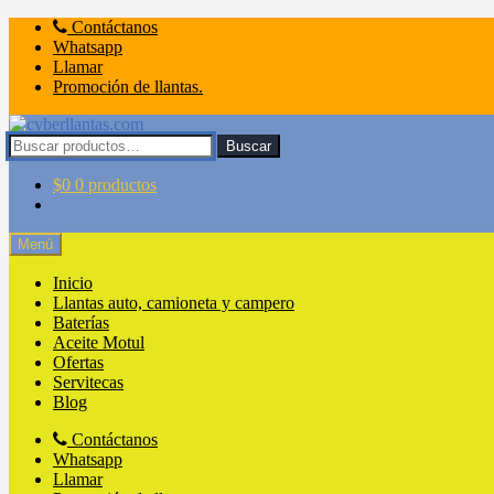
Ir
Ir
Contáctanos
a
al
Whatsapp
la
contenido
Llamar
navegación
Promoción de llantas.
Buscar
Buscar
por:
$
0
0 productos
Menú
Inicio
Llantas auto, camioneta y campero
Baterías
Aceite Motul
Ofertas
Servitecas
Blog
Contáctanos
Whatsapp
Llamar