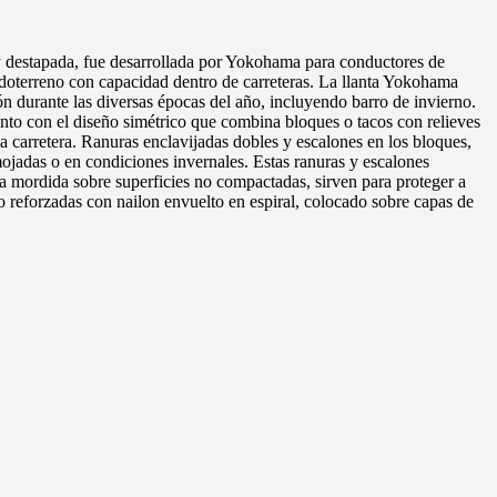
y destapada, fue desarrollada por Yokohama para conductores de
todoterreno con capacidad dentro de carreteras. La llanta Yokohama
n durante las diversas épocas del año, incluyendo barro de invierno.
o con el diseño simétrico que combina bloques o tacos con relieves
a carretera. Ranuras enclavijadas dobles y escalones en los bloques,
 mojadas o en condiciones invernales. Estas ranuras y escalones
la mordida sobre superficies no compactadas, sirven para proteger a
 reforzadas con nailon envuelto en espiral, colocado sobre capas de