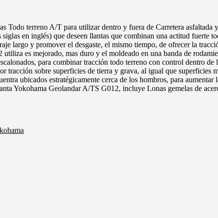
 Todo terreno A/T para utilizar dentro y fuera de Carretera asfaltada 
s siglas en inglés) que deseen llantas que combinan una actitud fuerte 
e largo y promover el desgaste, el mismo tiempo, de ofrecer la tracció
tiliza es mejorado, mas duro y el moldeado en una banda de rodamient
calonados, para combinar tracción todo terreno con control dentro de l
r tracción sobre superficies de tierra y grava, al igual que superficies
cuentra ubicados estratégicamente cerca de los hombros, para aumentar 
e llanta Yokohama Geolandar A/TS G012, incluye Lonas gemelas de acero
kohama