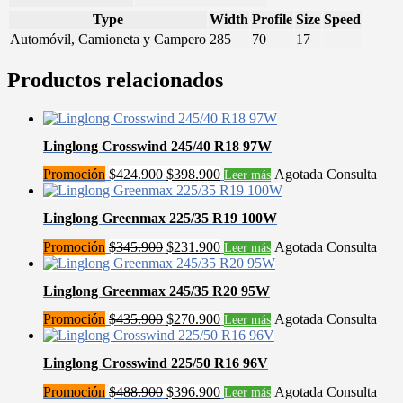
Type
Width
Profile
Size
Speed
Automóvil, Camioneta y Campero
285
70
17
Productos relacionados
Linglong Crosswind 245/40 R18 97W
El
El
Promoción
$
424.900
$
398.900
Agotada Consulta
Leer más
precio
precio
original
actual
Linglong Greenmax 225/35 R19 100W
era:
es:
$424.900.
$398.900.
El
El
Promoción
$
345.900
$
231.900
Agotada Consulta
Leer más
precio
precio
original
actual
Linglong Greenmax 245/35 R20 95W
era:
es:
$345.900.
$231.900.
El
El
Promoción
$
435.900
$
270.900
Agotada Consulta
Leer más
precio
precio
original
actual
Linglong Crosswind 225/50 R16 96V
era:
es:
$435.900.
$270.900.
El
El
Promoción
$
488.900
$
396.900
Agotada Consulta
Leer más