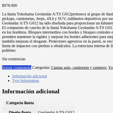
$
978.900
La llanta Yokohama Geolandar A/TS G012pertenece al grupo de llantas
pickups, camionetas, Jeeps, 4X4 y SUV, (utilitarios deportivos por su
Geolandar A/TS G012 ha sido diseñada para proporcionar un kilometraj
El compuesto de caucho de la llanta Yokohama Geolandar A/TS G012 u
en los hombros. Bloques intermedios con bordes y bloques centrales es
permiten mantener la rigidez y mejorar los bordes adherentes para mejo
también mejoran el desgaste. Protectores agresivos en la pared, se en
llanta de impactos con piedras u obstáculos. La estructura interna d
poliéster.
Sin existencias
Seguir comprando
Categorías:
Llantas auto, camioneta y campero
,
Yo
Información adicional
Tyre Information
Información adicional
Categoría llanta
Diseño llanta
Geolandar A/TS G012