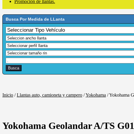
Promoción de llantas.
Busca Por Medida de LLanta
Inicio
/
Llantas auto, camioneta y campero
/
Yokohama
/
Yokohama Ge
Yokohama Geolandar A/TS G012