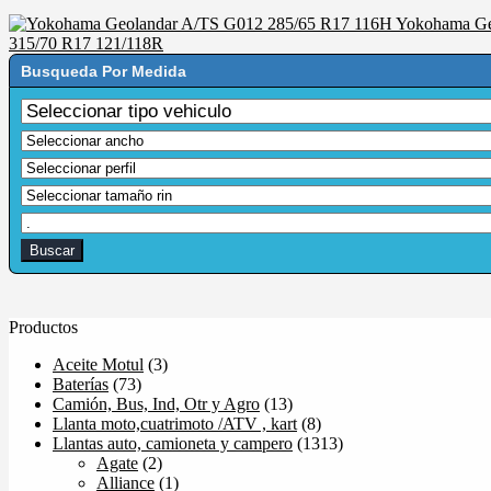
precio
precio
Yokohama Ge
original
actual
315/70 R17 121/118R
era:
es:
$488.900.
$396.900.
Busqueda Por Medida
Productos
Aceite Motul
(3)
Baterías
(73)
Camión, Bus, Ind, Otr y Agro
(13)
Llanta moto,cuatrimoto /ATV , kart
(8)
Llantas auto, camioneta y campero
(1313)
Agate
(2)
Alliance
(1)