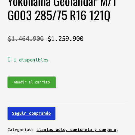
Yokohama Geolandar M/T
G003 285/75 R16 121Q
El
El
$
1.464.900
$
1.259.900
precio
precio
1 disponibles
original
actual
era:
es:
Yokohama
Añadir al carrito
$1.464.900.
$1.259.900.
Geolandar
M/T
G003
Seguir comprando
285/75
R16
Categorías:
Llantas auto, camioneta y campero
,
121Q