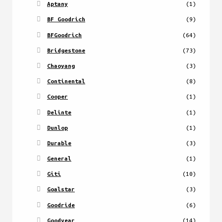
Aptany
(1)
BF Goodrich
(9)
BFGoodrich
(64)
Bridgestone
(73)
Chaoyang
(3)
Continental
(8)
Cooper
(1)
Delinte
(1)
Dunlop
(1)
Durable
(3)
General
(1)
Giti
(10)
Goalstar
(3)
Goodride
(6)
Goodyear
(14)