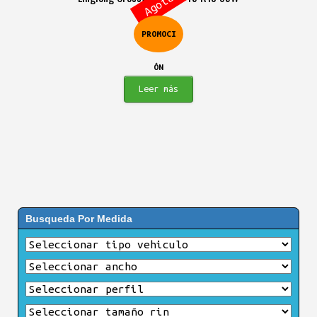
original
actual
era:
es:
PROMOCI
$324.900.
$288.900.
ÓN
Leer más
Busqueda Por Medida