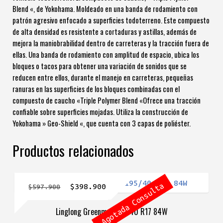
Blend «, de Yokohama. Moldeado en una banda de rodamiento con
patrón agresivo enfocado a superficies todoterreno. Este compuesto
de alta densidad es resistente a cortaduras y astillas, además de
mejora la maniobrabilidad dentro de carreteras y la tracción fuera de
ellas. Una banda de rodamiento con amplitud de espacio, ubica los
bloques o tacos para obtener una variación de sonidos que se
reducen entre ellos, durante el manejo en carreteras, pequeñas
ranuras en las superficies de los bloques combinadas con el
compuesto de caucho «Triple Polymer Blend «Ofrece una tracción
confiable sobre superficies mojadas. Utiliza la construcción de
Yokohama » Geo-Shield «, que cuenta con 3 capas de poliéster.
Productos relacionados
Agotada Consulta
El
El
$
398.900
$
597.900
precio
precio
Linglong Greenmax 195/40 R17 84W
original
actual