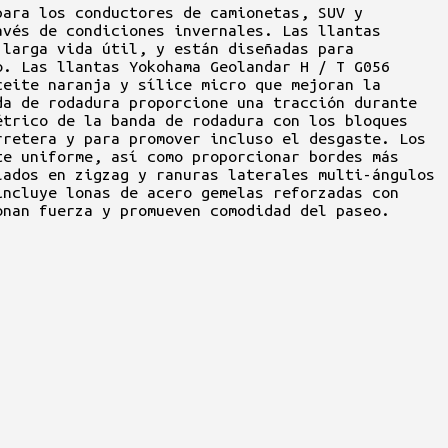
para los conductores de camionetas, SUV y
avés de condiciones invernales. Las llantas
 larga vida útil, y están diseñadas para
o. Las llantas Yokohama Geolandar H / T G056
ceite naranja y sílice micro que mejoran la
da de rodadura proporcione una tracción durante
étrico de la banda de rodadura con los bloques
rretera y para promover incluso el desgaste. Los
te uniforme, así como proporcionar bordes más
lados en zigzag y ranuras laterales multi-ángulos
incluye lonas de acero gemelas reforzadas con
onan fuerza y promueven comodidad del paseo.