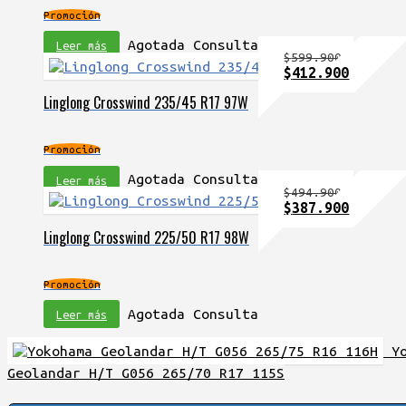
$324.900.
$267.90
Promoción
Agotada Consulta
Leer más
$
599.900
El
El
$
412.900
precio
precio
Linglong Crosswind 235/45 R17 97W
original
actual
era:
es:
$599.900.
$412.90
Promoción
Agotada Consulta
Leer más
$
494.900
El
El
$
387.900
precio
precio
Linglong Crosswind 225/50 R17 98W
original
actual
era:
es:
$494.900.
$387.90
Promoción
Agotada Consulta
Leer más
Y
Geolandar H/T G056 265/70 R17 115S