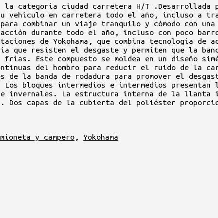
a la categoría ciudad carretera H/T .Desarrollada 
su vehículo en carretera todo el año, incluso a tr
 para combinar un viaje tranquilo y cómodo con una
racción durante todo el año, incluso con poco barr
staciones de Yokohama, que combina tecnología de a
gía que resisten el desgaste y permiten que la ban
s frías. Este compuesto se moldea en un diseño sim
ontinuas del hombro para reducir el ruido de la ca
es de la banda de rodadura para promover el desgas
. Los bloques intermedios e intermedios presentan 
 e invernales. La estructura interna de la llanta 
d. Dos capas de la cubierta del poliéster proporci
amioneta y campero
,
Yokohama