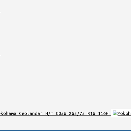
0.
0.
0.
okohama Geolandar H/T G056 265/75 R16 116H