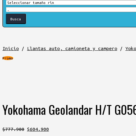
Inicio
/
Llantas auto, camioneta y campero
/
Yok
Promo
Yokohama Geolandar H/T G05
El
El
$
777.900
$
604.900
precio
precio