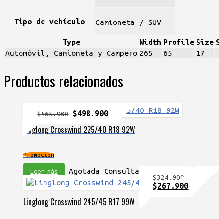
Tipo de vehículo
Camioneta / SUV
Type
Width
Profile
Size
Automóvil, Camioneta y Campero
265
65
17
Productos relacionados
El
El
$
498.900
$
565.900
precio
precio
Linglong Crosswind 225/40 R18 92W
original
actual
era:
es:
$565.900.
$498.900.
Promoción
Agotada Consulta
Leer más
$
324.900
El
El
$
267.900
precio
precio
Linglong Crosswind 245/45 R17 99W
original
actual
era:
es: