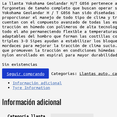
original
actual
La llanta Yokohama Geolandar H/T G056 pertenece 
era:
es:
furgonetas de tamaño completo que buscan operar 
$777.900.
$604.900.
Yokohama Geolandar H / T G056 han sido diseñadas
proporcionar el manejo de todo tipo de clima y t
cuentan con el compuesto avanzado de todas las e
tracción en húmedo con polímeros de alta tecnolo
todo el año permaneciendo flexible a temperatura
adaptables del hombro que forman las costillas c
triples 3-D Sipes ayudan a estabilizar los bloqu
mordaces para mejorar la tracción de clima sucio
que promueven la tracción en condiciones húmedas
nylon enrollado en espiral para mayor durabilida
Sin existencias
Seguir comprando
Categorías:
Llantas auto, c
Información adicional
Tyre Information
Información adicional
Categoría llanta