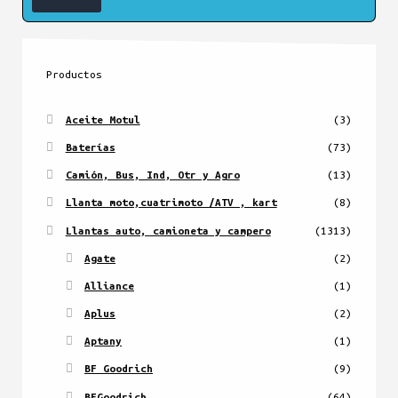
Productos
Aceite Motul
(3)
Baterías
(73)
Camión, Bus, Ind, Otr y Agro
(13)
Llanta moto,cuatrimoto /ATV , kart
(8)
Llantas auto, camioneta y campero
(1313)
Agate
(2)
Alliance
(1)
Aplus
(2)
Aptany
(1)
BF Goodrich
(9)
BFGoodrich
(64)