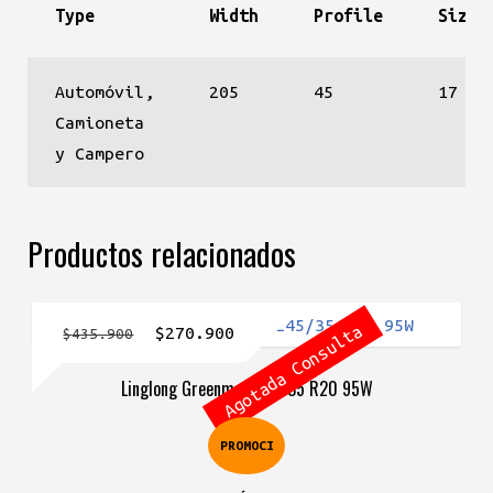
Type
Width
Profile
Size
Automóvil,
205
45
17
Camioneta
y Campero
Productos relacionados
Agotada Consulta
El
El
$
270.900
$
435.900
precio
precio
Linglong Greenmax 245/35 R20 95W
original
actual
era:
es:
PROMOCI
$435.900.
$270.900.