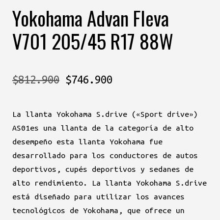
Yokohama Advan Fleva
V701 205/45 R17 88W
El
El
$
812.900
$
746.900
precio
precio
La llanta Yokohama S.drive («Sport drive»)
original
actual
AS01es una llanta de la categoría de alto
era:
es:
desempeño esta llanta Yokohama fue
desarrollado para los conductores de autos
$812.900.
$746.900.
deportivos, cupés deportivos y sedanes de
alto rendimiento. La llanta Yokohama S.drive
está diseñado para utilizar los avances
tecnológicos de Yokohama, que ofrece un